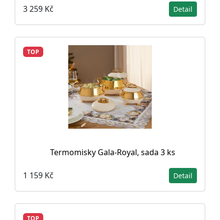
3 259 Kč
Detail
TOP
Termomisky Gala-Royal, sada 3 ks
1 159 Kč
Detail
TOP