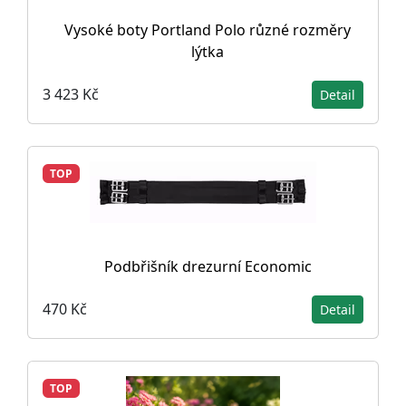
Vysoké boty Portland Polo různé rozměry
lýtka
3 423 Kč
Detail
TOP
Podbřišník drezurní Economic
470 Kč
Detail
TOP