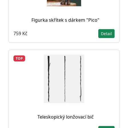
Figurka skřítek s dárkem "Pico"
759 Kč
Detail
TOP
Teleskopický lonžovací bič