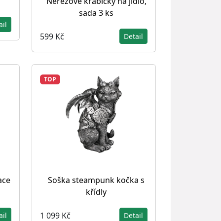
Nerezové krabičky na jídlo,
sada 3 ks
ail
599 Kč
Detail
TOP
ace
Soška steampunk kočka s
křídly
1 099 Kč
ail
Detail