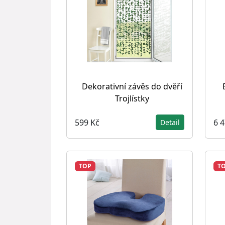
Dekorativní závěs do dvěří
Trojlístky
599 Kč
6 
Detail
TOP
T