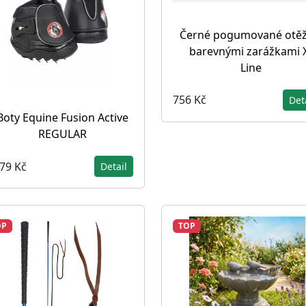
Černé pogumované otěž
barevnými zarážkami 
Line
756 Kč
Det
Boty Equine Fusion Active
REGULAR
479 Kč
Detail
OP
TOP