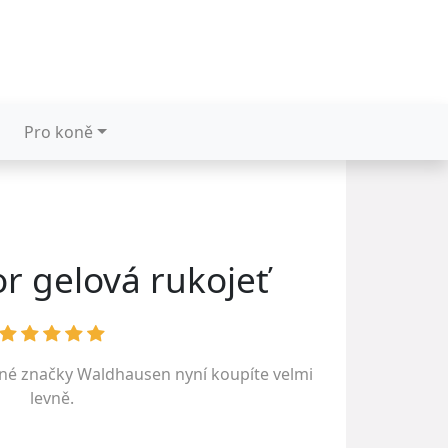
Pro koně
r gelová rukojeť
ené značky
Waldhausen
nyní koupíte velmi
levně.