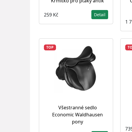
Krmítko pro ptáky antik
259 Kč
Detail
1 
TOP
T
Všestranné sedlo
Economic Waldhausen
pony
73