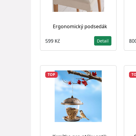
Ergonomický podsedák
599 Kč
80
Detail
TOP
T