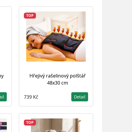
TOP
hy
Hřejivý rašelinový polštář
48x30 cm
739 Kč
ail
Detail
TOP