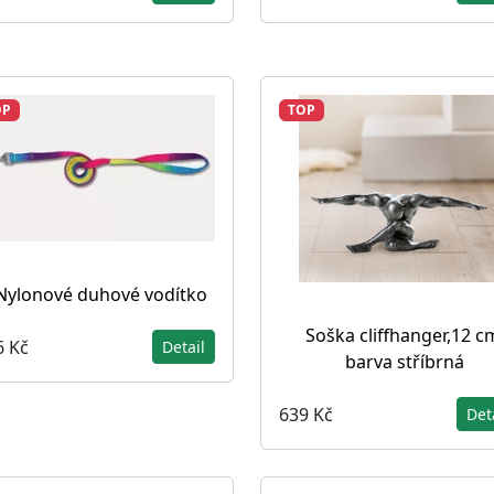
OP
TOP
Nylonové duhové vodítko
Soška cliffhanger,12 c
6 Kč
Detail
barva stříbrná
639 Kč
Det