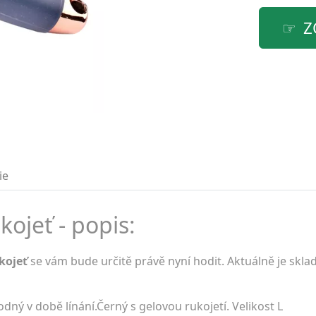
Z
ie
ojeť - popis:
kojeť
se vám bude určitě právě nyní hodit. Aktuálně je skl
ný v době línání.Černý s gelovou rukojetí. Velikost L