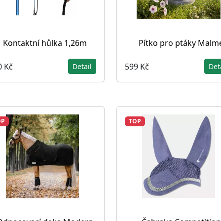
Kontaktní hůlka 1,26m
Pítko pro ptáky Malm
0 Kč
599 Kč
Detail
Det
OP
TOP