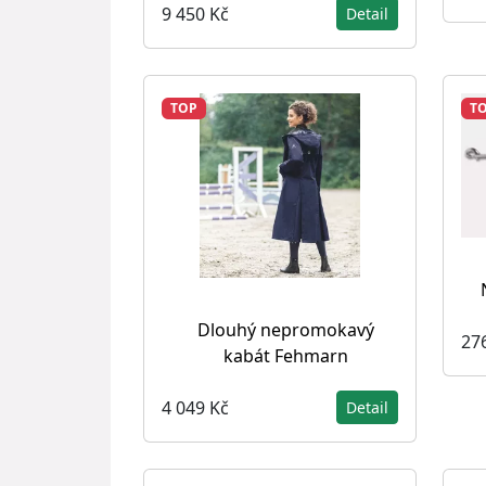
9 450 Kč
Detail
TOP
T
Dlouhý nepromokavý
27
kabát Fehmarn
4 049 Kč
Detail