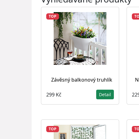
TOP
T
Závěsný balkonový truhlík
N
299 Kč
22
Detail
TOP
T