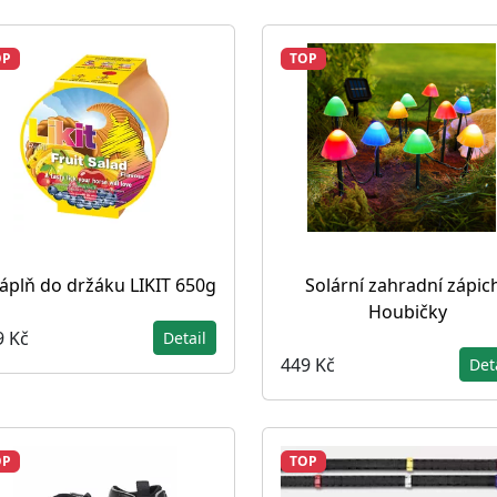
OP
TOP
áplň do držáku LIKIT 650g
Solární zahradní zápic
Houbičky
9 Kč
Detail
449 Kč
Det
OP
TOP