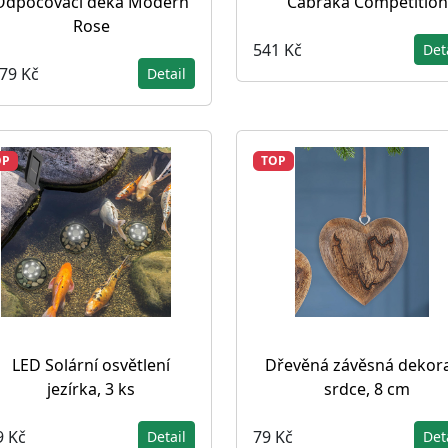
Odpocovací deka Modern
Čabraka Competition
Rose
541 Kč
Det
779 Kč
Detail
OP
TOP
LED Solární osvětlení
Dřevěná závěsná dekor
jezírka, 3 ks
srdce, 8 cm
9 Kč
79 Kč
Detail
Det