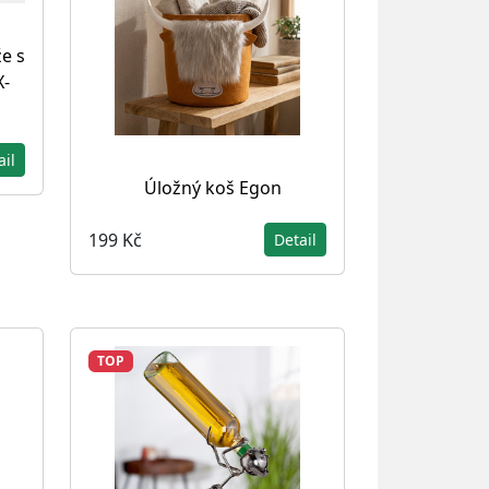
e s
X-
ail
Úložný koš Egon
199 Kč
Detail
TOP