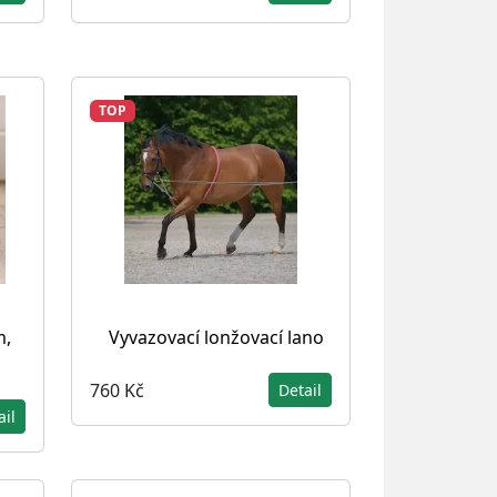
TOP
m,
Vyvazovací lonžovací lano
760 Kč
Detail
ail