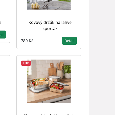
e
Kovový držák na lahve
sporťák
ail
789 Kč
Detail
TOP