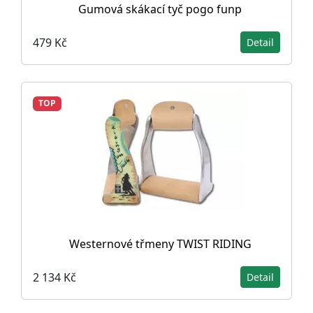
Gumová skákací tyč pogo funp
479 Kč
Detail
TOP
Westernové třmeny TWIST RIDING
2 134 Kč
Detail