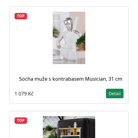
TOP
Socha muže s kontrabasem Musician, 31 cm
1 079 Kč
Detail
TOP