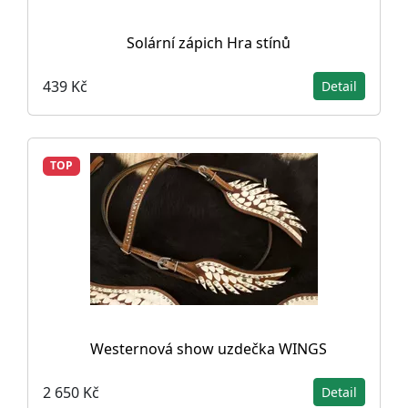
Solární zápich Hra stínů
439 Kč
Detail
TOP
Westernová show uzdečka WINGS
2 650 Kč
Detail