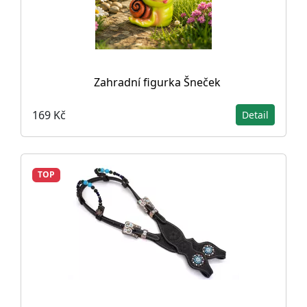
Zahradní figurka Šneček
169 Kč
Detail
TOP