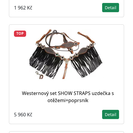
1 962 Kč
Detail
TOP
Westernový set SHOW STRAPS uzdečka s
otěžemi+poprsník
5 960 Kč
Detail