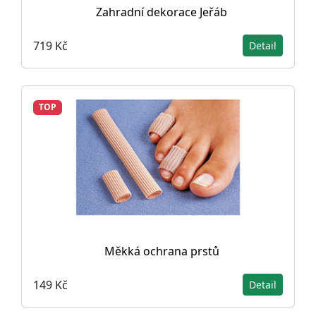
Zahradní dekorace Jeřáb
719 Kč
Detail
TOP
Měkká ochrana prstů
149 Kč
Detail