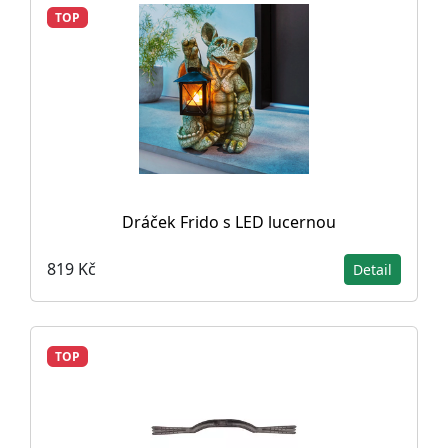
TOP
Dráček Frido s LED lucernou
819 Kč
Detail
TOP