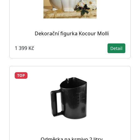
Dekorační figurka Kocour Molli
1 399 Kč
Detail
TOP
Odměrka na krmivo 2 litry