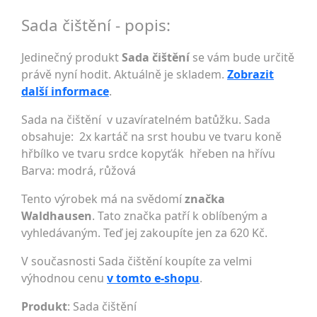
Sada čištění - popis:
Jedinečný produkt
Sada čištění
se vám bude určitě
právě nyní hodit. Aktuálně je skladem.
Zobrazit
další informace
.
Sada na čištění v uzavíratelném batůžku. Sada
obsahuje: 2x kartáč na srst houbu ve tvaru koně
hřbílko ve tvaru srdce kopyťák hřeben na hřívu
Barva: modrá, růžová
Tento výrobek má na svědomí
značka
Waldhausen
. Tato značka patří k oblíbeným a
vyhledávaným. Teď jej zakoupíte jen za 620 Kč.
V současnosti Sada čištění koupíte za velmi
výhodnou cenu
v tomto e-shopu
.
Produkt
: Sada čištění