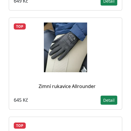
649 Kč
Detail
TOP
Zimní rukavice Allrounder
645 Kč
Detail
TOP