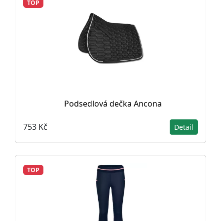
TOP
Podsedlová dečka Ancona
753 Kč
Detail
TOP