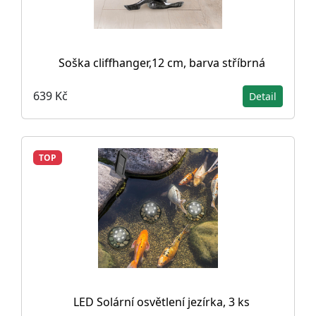
Soška cliffhanger,12 cm, barva stříbrná
639 Kč
Detail
TOP
LED Solární osvětlení jezírka, 3 ks