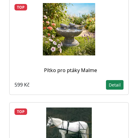
TOP
Pítko pro ptáky Malme
599 Kč
Detail
TOP