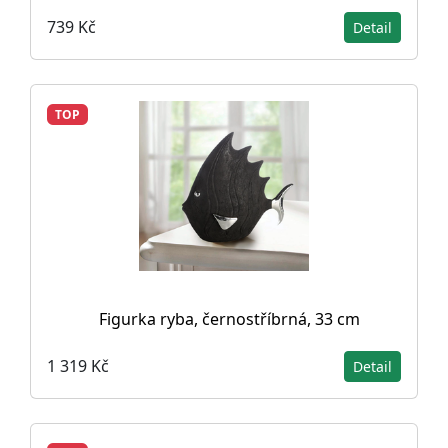
739 Kč
Detail
TOP
Figurka ryba, černostříbrná, 33 cm
1 319 Kč
Detail