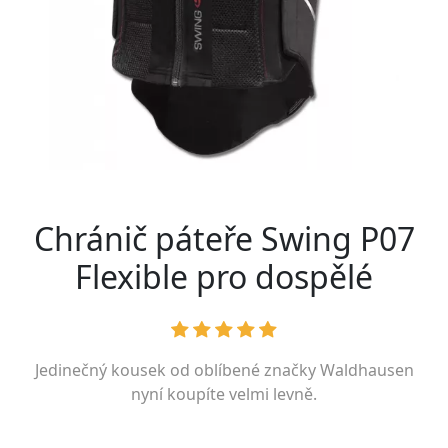
Chránič páteře Swing P07
Flexible pro dospělé
Jedinečný kousek od oblíbené značky
Waldhausen
nyní koupíte velmi levně.