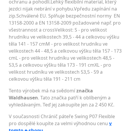
ochranu a pohodlí.Lehký flexibilní material, který
jezdci nijak nebrání v pohybu.Vpředu zapínání na
zip.Schválené EU. Splňuje bezpečnostní normy EN
13158-2000 a EN 13158-2009 požadované např. pro
všestrannost a crossVelikost: S - pro velikost
hrudníku ve velikostech 39,5 - 44 a celkovou výšku
těla 141 - 157 cmM - pro velikost hrudníku ve
velikostech 44 - 48,5 a celkovou výšku těla 157 - 173
cmL - pro velikost hrudníku ve velikostech 48,5 -
53,5 a celkovou výšku těla 173 - 191 cmXL - pro
velikost hrudníku ve velikostech 53,5 - 59 a
celkovou výšku těla 191 - 211 cm
Tento výrobek má na svědomí
značka
Waldhausen
. Tato značka patří k oblíbeným a
vyhledávaným. Teď jej zakoupíte jen za 2 450 Kč.
V současnosti Chránič páteře Swing P07 Flexible
pro dospělé koupíte za velmi výhodnou cenu
v
tomto e-shopu
.