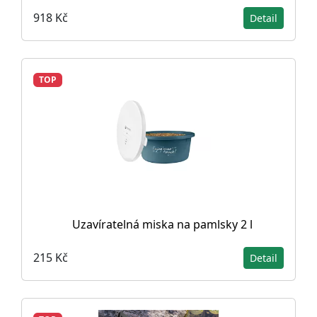
918 Kč
Detail
TOP
Uzavíratelná miska na pamlsky 2 l
215 Kč
Detail