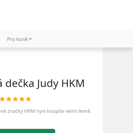
Pro koně
á dečka Judy HKM
ené značky
HKM
nyní koupíte velmi levně.