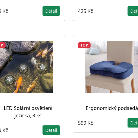
9 Kč
425 Kč
Detail
Det
OP
TOP
LED Solární osvětlení
Ergonomický podsedá
jezírka, 3 ks
599 Kč
Det
9 Kč
Detail