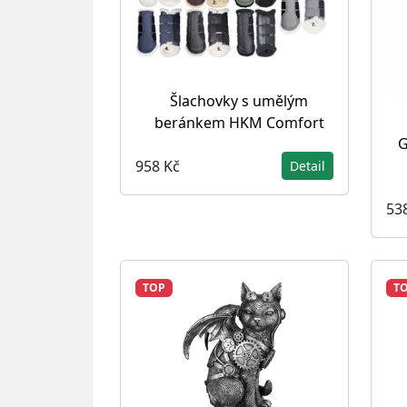
Šlachovky s umělým
beránkem HKM Comfort
G
958 Kč
Detail
53
TOP
T