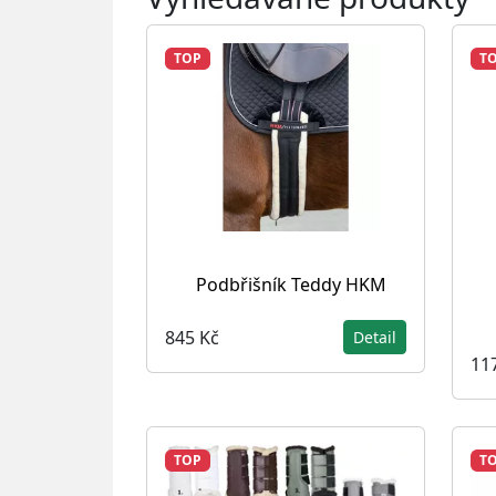
TOP
T
Podbřišník Teddy HKM
845 Kč
Detail
11
TOP
T