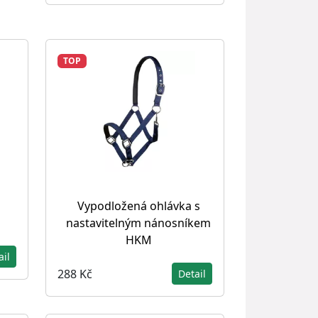
TOP
Vypodložená ohlávka s
nastavitelným nánosníkem
HKM
ail
288 Kč
Detail