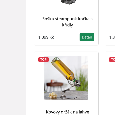
Soška steampunk kočka s
křídly
1 099 Kč
1 
Detail
TOP
T
Kovový držák na lahve