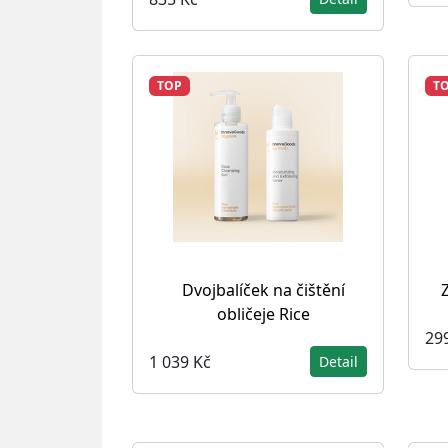
TOP
T
Dvojbalíček na čištění
obličeje Rice
29
1 039 Kč
Detail