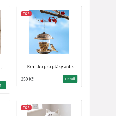
TOP
m,
Krmítko pro ptáky antik
259 Kč
Detail
ail
TOP