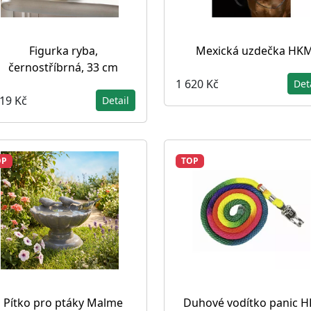
Figurka ryba,
Mexická uzdečka HK
černostříbrná, 33 cm
1 620 Kč
Det
319 Kč
Detail
OP
TOP
Pítko pro ptáky Malme
Duhové vodítko panic 