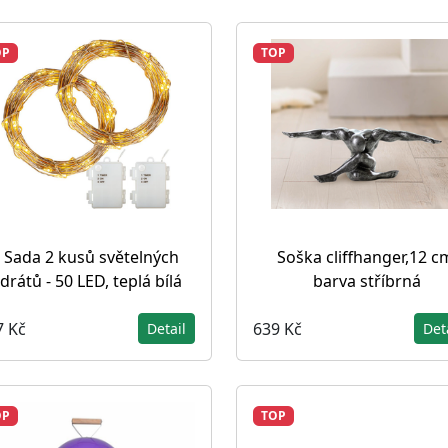
OP
TOP
Sada 2 kusů světelných
Soška cliffhanger,12 c
drátů - 50 LED, teplá bílá
barva stříbrná
7 Kč
639 Kč
Detail
Det
OP
TOP