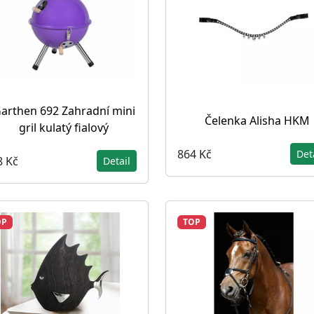
arthen 692 Zahradní mini
Čelenka Alisha HKM
gril kulatý fialový
864 Kč
Det
8 Kč
Detail
OP
TOP