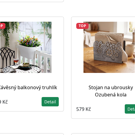
OP
TOP
Závěsný balkonový truhlík
Stojan na ubrousky
Ozubená kola
9 Kč
Detail
579 Kč
Det