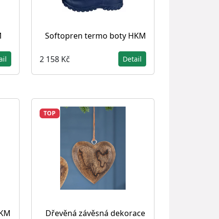
M
Softopren termo boty HKM
2 158 Kč
ail
Detail
TOP
HKM
Dřevěná závěsná dekorace