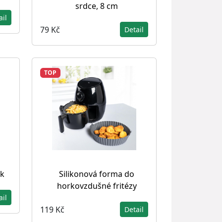
srdce, 8 cm
ail
79 Kč
Detail
TOP
k
Silikonová forma do
horkovzdušné fritézy
ail
119 Kč
Detail