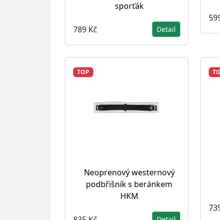
sporťák
59
789 Kč
Detail
TOP
T
Neoprenový westernový
podbřišník s beránkem
HKM
73
835 Kč
Detail