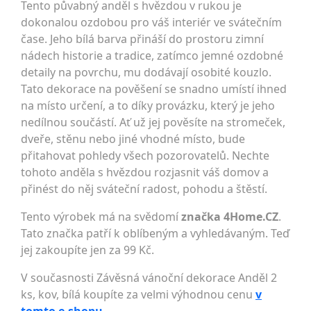
Tento půvabný anděl s hvězdou v rukou je
dokonalou ozdobou pro váš interiér ve svátečním
čase. Jeho bílá barva přináší do prostoru zimní
nádech historie a tradice, zatímco jemné ozdobné
detaily na povrchu, mu dodávají osobité kouzlo.
Tato dekorace na pověšení se snadno umístí ihned
na místo určení, a to díky provázku, který je jeho
nedílnou součástí. Ať už jej pověsíte na stromeček,
dveře, stěnu nebo jiné vhodné místo, bude
přitahovat pohledy všech pozorovatelů. Nechte
tohoto anděla s hvězdou rozjasnit váš domov a
přinést do něj sváteční radost, pohodu a štěstí.
Tento výrobek má na svědomí
značka 4Home.CZ
.
Tato značka patří k oblíbeným a vyhledávaným. Teď
jej zakoupíte jen za 99 Kč.
V současnosti Závěsná vánoční dekorace Anděl 2
ks, kov, bílá koupíte za velmi výhodnou cenu
v