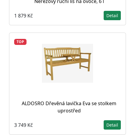
Nerezový ruční lis na ovoce, 6 l
1 879 Kč
Detail
TOP
ALDOSRO Dřevěná lavička Eva se stolkem
uprostřed
3 749 Kč
Detail