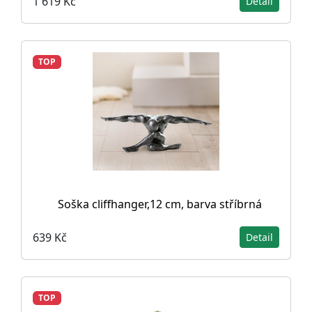
1 619 Kč
Detail
TOP
Soška cliffhanger,12 cm, barva stříbrná
639 Kč
Detail
TOP