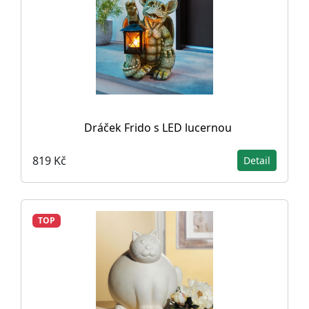
Dráček Frido s LED lucernou
819 Kč
Detail
TOP