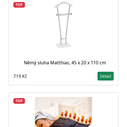
TOP
Němý sluha Matthias, 45 x 20 x 110 cm
719 Kč
Detail
TOP