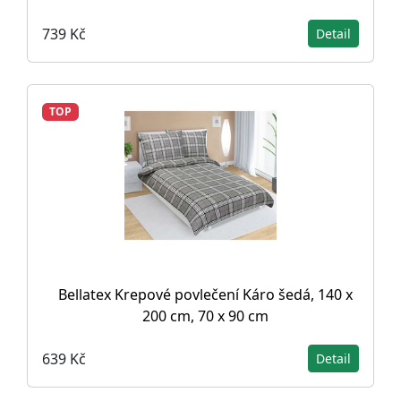
739 Kč
Detail
TOP
Bellatex Krepové povlečení Káro šedá, 140 x
200 cm, 70 x 90 cm
639 Kč
Detail