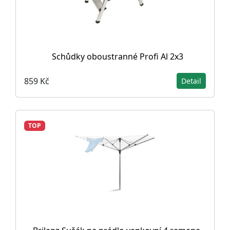
Schůdky oboustranné Profi Al 2x3
859 Kč
Detail
TOP