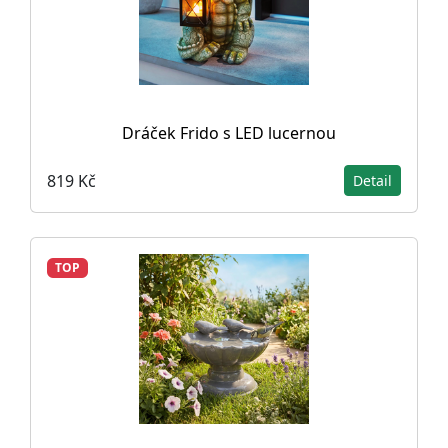
Dráček Frido s LED lucernou
819 Kč
Detail
TOP