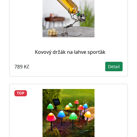
Kovový držák na lahve sporťák
789 Kč
Detail
TOP