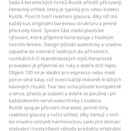
Sada 4 keramických hrnků Rustik přináší přirozený,
řemeslný vzhled, který je typický pro celou kolekci
Rustik. Povrch tvoří reaktivní glazura, díky níž má
každý kus originální barevnou strukturu a jemné
přechody tónů. Spodní část zdobí plastické
rýhování, které příjemně kontrastuje s hladkým
horním lemem. Design působí autenticky a snadno
zapadne do interiérů laděných do přírodních,
rustikálních či skandinávských stylů.Keramické
provedení je příjemné do ruky a dobře drží teplo.
Objem 100 ml je ideální pro espresso nebo malé
porce silné kávy, což ocení každý milovník krátkých
kávových rituálů. Tvar bez ucha působí kompaktně
a lehce, přesto je stabilní a dobře se používá i při
každodenním servírování.Hrnky z kolekce
Rustik spojuje přírodní charakter, jemné tóny
reaktivní glazury a ruční vzhled, díky čemuž z nich
lze snadno sestavit harmonickou sadu pro domácí
stolování i hosty.Hlavní výhody produktu originální