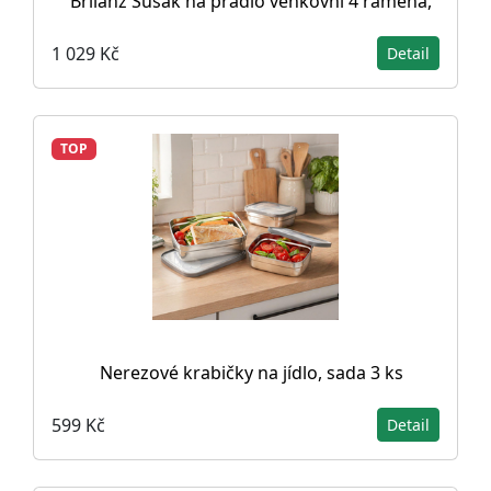
Brilanz Sušák na prádlo venkovní 4 ramena,
1 029 Kč
Detail
TOP
Nerezové krabičky na jídlo, sada 3 ks
599 Kč
Detail