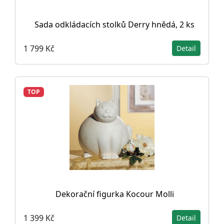
Sada odkládacích stolků Derry hnědá, 2 ks
1 799 Kč
Detail
TOP
Dekorační figurka Kocour Molli
1 399 Kč
Detail