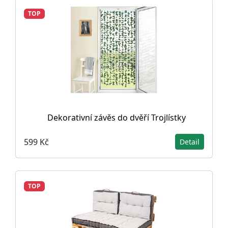
TOP
Dekorativní závěs do dvěří Trojlístky
599 Kč
Detail
TOP