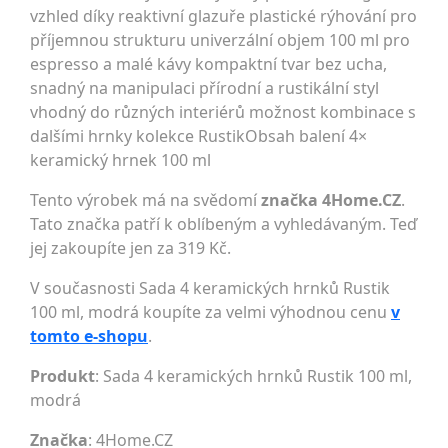
vzhled díky reaktivní glazuře plastické rýhování pro
příjemnou strukturu univerzální objem 100 ml pro
espresso a malé kávy kompaktní tvar bez ucha,
snadný na manipulaci přírodní a rustikální styl
vhodný do různých interiérů možnost kombinace s
dalšími hrnky kolekce RustikObsah balení 4×
keramický hrnek 100 ml
Tento výrobek má na svědomí
značka 4Home.CZ
.
Tato značka patří k oblíbeným a vyhledávaným. Teď
jej zakoupíte jen za 319 Kč.
V současnosti Sada 4 keramických hrnků Rustik
100 ml, modrá koupíte za velmi výhodnou cenu
v
tomto e-shopu
.
Produkt
: Sada 4 keramických hrnků Rustik 100 ml,
modrá
Značka
:
4Home.CZ