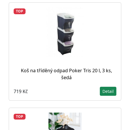
TOP
Koš na tříděný odpad Poker Tris 20 l, 3 ks,
šedá
719 Kč
Detail
TOP