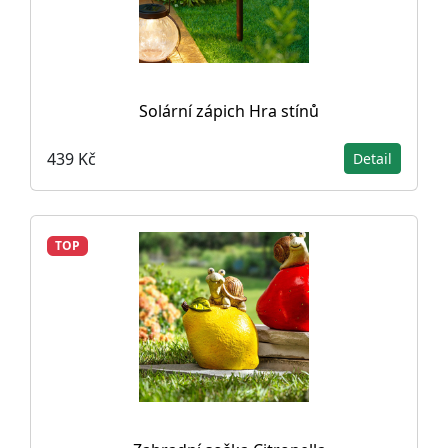
Solární zápich Hra stínů
439 Kč
Detail
TOP