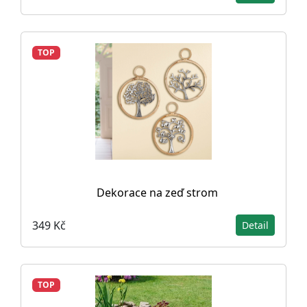
TOP
Dekorace na zeď strom
349 Kč
Detail
TOP