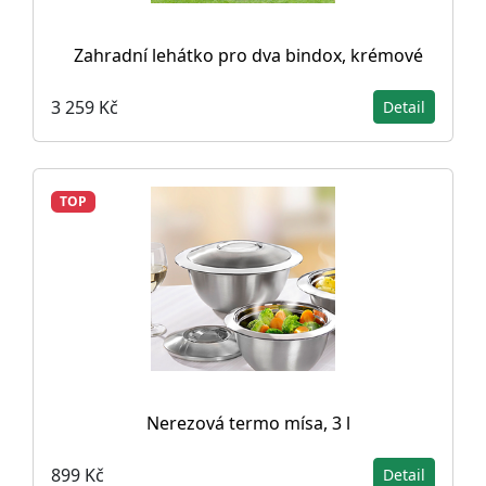
Zahradní lehátko pro dva bindox, krémové
3 259 Kč
Detail
TOP
Nerezová termo mísa, 3 l
899 Kč
Detail