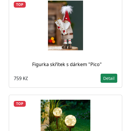
TOP
Figurka skřítek s dárkem "Pico"
759 Kč
Detail
TOP