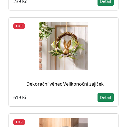
239 Kč
Detail
TOP
Dekorační věnec Velikonoční zajíček
619 Kč
Detail
TOP