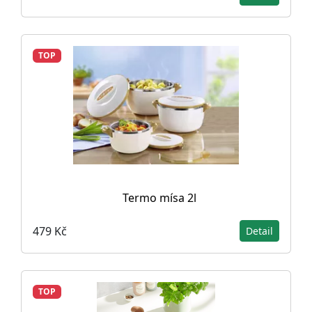
TOP
Termo mísa 2l
479 Kč
Detail
TOP