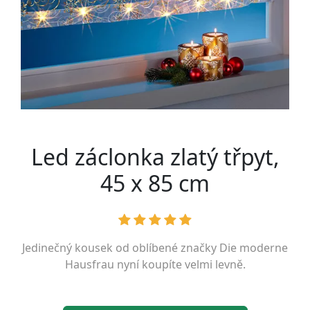
Led záclonka zlatý třpyt,
45 x 85 cm
Jedinečný kousek od oblíbené značky
Die moderne
Hausfrau
nyní koupíte velmi levně.