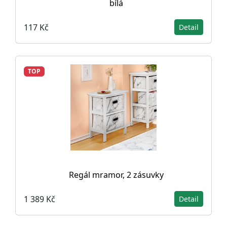
bílá
117 Kč
Detail
TOP
Regál mramor, 2 zásuvky
1 389 Kč
Detail