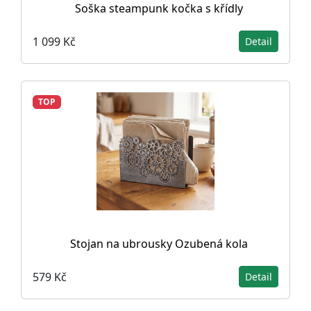
Soška steampunk kočka s křídly
1 099 Kč
Detail
TOP
Stojan na ubrousky Ozubená kola
579 Kč
Detail