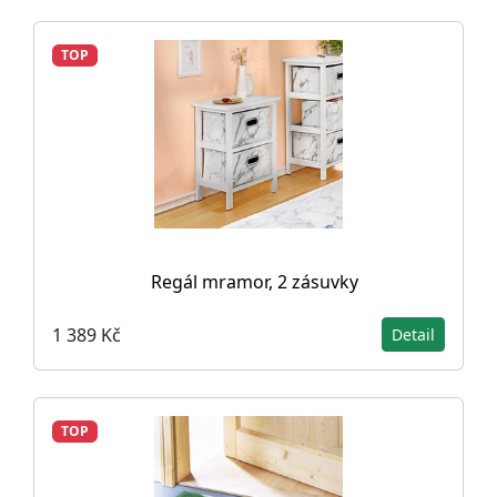
TOP
Regál mramor, 2 zásuvky
1 389 Kč
Detail
TOP