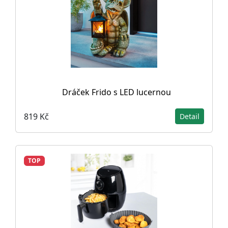
Dráček Frido s LED lucernou
819 Kč
Detail
TOP