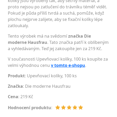
kolíky jsou vyrobeny tak, aby šetřily materiál, a
proto nejsou po zatlučení do trávníku téměř vidět.
Pokud je půda příliš tvrdá a suchá, pomůže, když
plochu nejprve zalijete, aby se fixační kolíky lépe
zatloukaly.
Tento výrobek má na svědomí
značka Die
moderne Hausfrau
. Tato značka patří k oblíbeným
a vyhledávaným. Teď jej zakoupíte jen za 219 Kč.
V současnosti Upevňovací kolíky, 100 ks koupíte za
velmi výhodnou cenu
v tomto e-shopu
.
Produkt
: Upevňovací kolíky, 100 ks
Značka
:
Die moderne Hausfrau
Cena
: 219 Kč
Hodnocení produktu
: