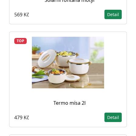
Solární fontána motýl
569 Kč
Detail
TOP
Termo mísa 2l
479 Kč
Detail