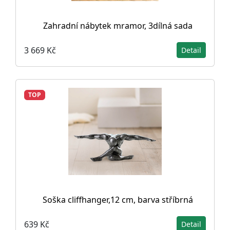
Zahradní nábytek mramor, 3dílná sada
3 669 Kč
Detail
TOP
Soška cliffhanger,12 cm, barva stříbrná
639 Kč
Detail