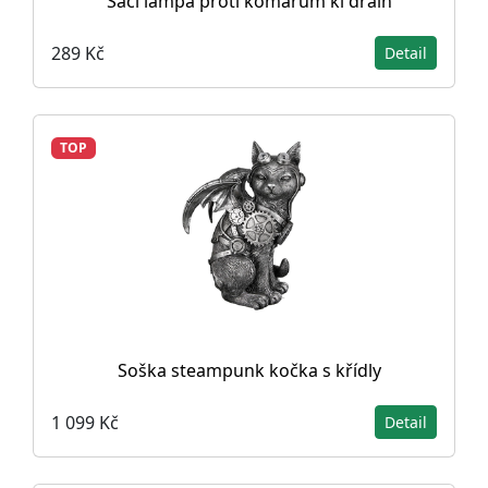
Sací lampa proti komárům kl drain
289 Kč
Detail
TOP
Soška steampunk kočka s křídly
1 099 Kč
Detail