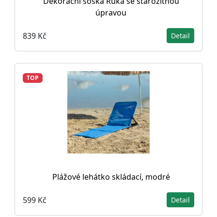
Dekorační soška Ruka se starožitnou
úpravou
839 Kč
Detail
TOP
Plážové lehátko skládací, modré
599 Kč
Detail