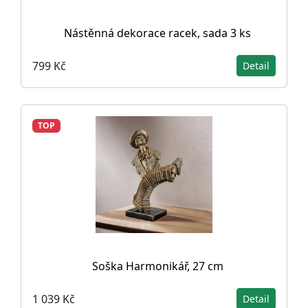
Nástěnná dekorace racek, sada 3 ks
799 Kč
Detail
TOP
Soška Harmonikář, 27 cm
1 039 Kč
Detail