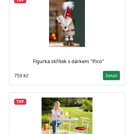
TOP
Figurka skřítek s dárkem "Pico"
759 Kč
Detail
TOP