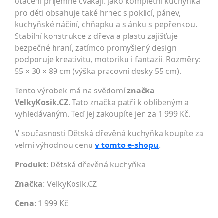
otáčení příjemně cvakají. Jako kompletní kuchyňka
pro děti obsahuje také hrnec s poklicí, pánev,
kuchyňské náčiní, chňapku a slánku s pepřenkou.
Stabilní konstrukce z dřeva a plastu zajišťuje
bezpečné hraní, zatímco promyšlený design
podporuje kreativitu, motoriku i fantazii. Rozměry:
55 × 30 × 89 cm (výška pracovní desky 55 cm).
Tento výrobek má na svědomí
značka
VelkyKosik.CZ
. Tato značka patří k oblíbeným a
vyhledávaným. Teď jej zakoupíte jen za 1 999 Kč.
V současnosti Dětská dřevěná kuchyňka koupíte za
velmi výhodnou cenu
v tomto e-shopu
.
Produkt
: Dětská dřevěná kuchyňka
Značka
:
VelkyKosik.CZ
Cena
: 1 999 Kč