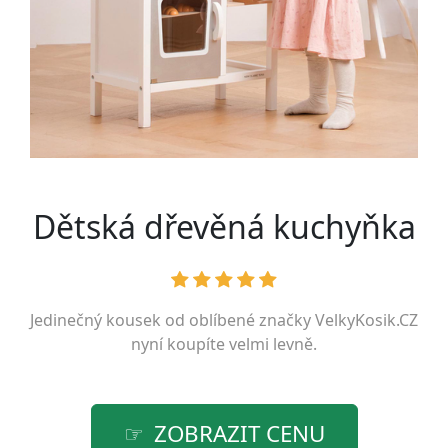
Dětská dřevěná kuchyňka
Jedinečný kousek od oblíbené značky
VelkyKosik.CZ
nyní koupíte velmi levně.
ZOBRAZIT CENU