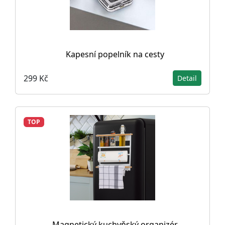
Kapesní popelník na cesty
299 Kč
Detail
TOP
Magnetický kuchyňský organizér