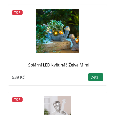
TOP
Solární LED květináč Želva Mimi
539 Kč
Detail
TOP