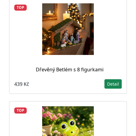
TOP
Dřevěný Betlém s 8 figurkami
439 Kč
Detail
TOP