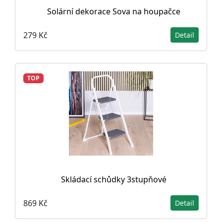
Solární dekorace Sova na houpačce
279 Kč
Detail
TOP
Skládací schůdky 3stupňové
869 Kč
Detail