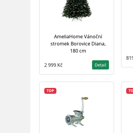
AmeliaHome Vánoční
stromek Borovice Diana,
180 cm
81
2 999 Kč
Detail
TOP
T