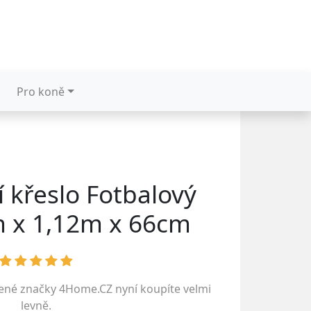
Pro koně
 křeslo Fotbalový
m x 1,12m x 66cm
bené značky
4Home.CZ
nyní koupíte velmi
levně.