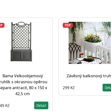
OP
TOP
Bama Velkoobjemový
Závěsný balkonový truh
ruhlík s okrasnou opěrou
299 Kč
epare antracit, 80 x 150 x
Det
42,5 cm
249 Kč
Detail