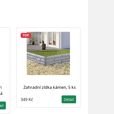
TOP
h
Zahradní zídka kámen, 5 ks
lá
349 Kč
Detail
ail