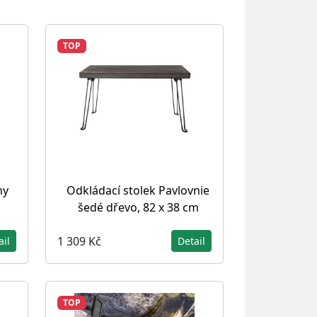
TOP
hy
Odkládací stolek Pavlovnie
šedé dřevo, 82 x 38 cm
1 309 Kč
ail
Detail
TOP