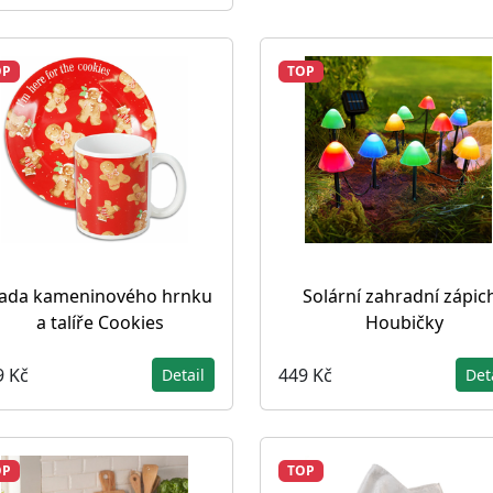
OP
TOP
ada kameninového hrnku
Solární zahradní zápic
a talíře Cookies
Houbičky
9 Kč
449 Kč
Detail
Det
OP
TOP