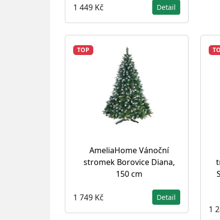
1 449 Kč
Detail
TOP
T
AmeliaHome Vánoční
stromek Borovice Diana,
t
150 cm
S
1 749 Kč
Detail
1 