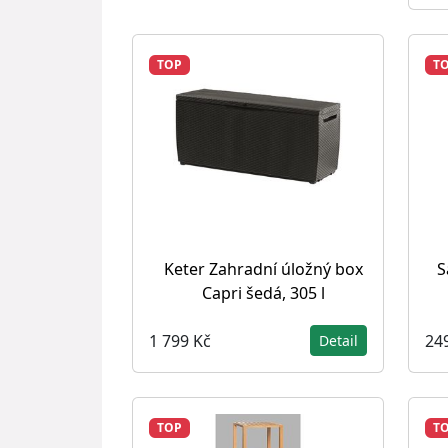
TOP
T
Keter Zahradní úložný box
S
Capri šedá, 305 l
1 799 Kč
24
Detail
TOP
T