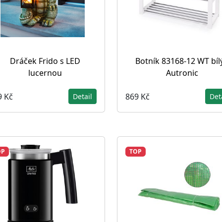
Dráček Frido s LED
Botník 83168-12 WT bílý
lucernou
Autronic
9 Kč
869 Kč
Detail
Det
OP
TOP