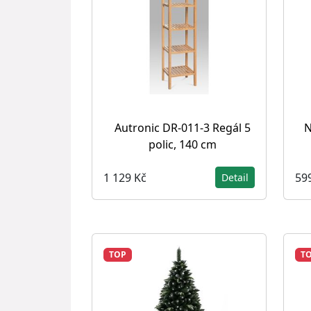
Autronic DR-011-3 Regál 5
N
polic, 140 cm
1 129 Kč
59
Detail
TOP
T