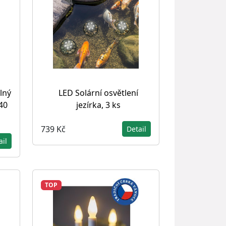
lný
LED Solární osvětlení
140
jezírka, 3 ks
739 Kč
Detail
ail
TOP