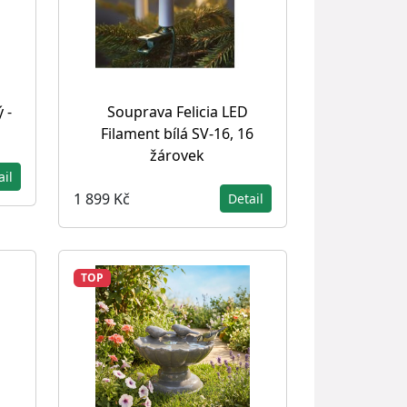
 -
Souprava Felicia LED
Filament bílá SV-16, 16
žárovek
ail
1 899 Kč
Detail
TOP