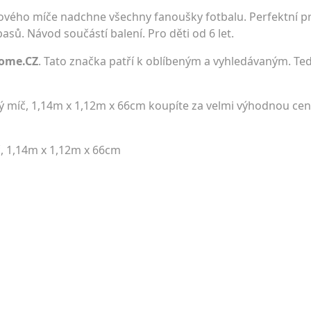
lového míče nadchne všechny fanoušky fotbalu. Perfektní pr
sů. Návod součástí balení. Pro děti od 6 let.
ome.CZ
. Tato značka patří k oblíbeným a vyhledávaným. Teď
vý míč, 1,14m x 1,12m x 66cm koupíte za velmi výhodnou ce
č, 1,14m x 1,12m x 66cm