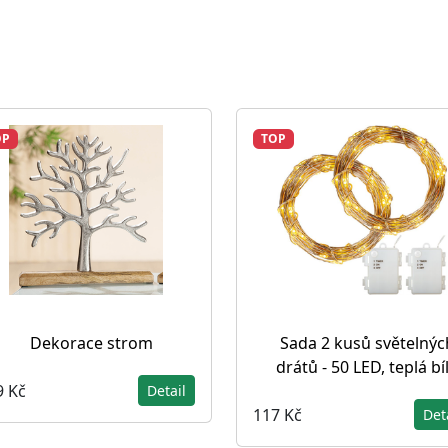
OP
TOP
Dekorace strom
Sada 2 kusů světelnýc
drátů - 50 LED, teplá bí
9 Kč
Detail
117 Kč
Det