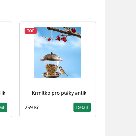
TOP
lík
Krmítko pro ptáky antik
259 Kč
ail
Detail