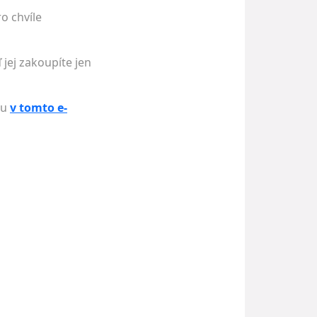
o chvíle
 jej zakoupíte jen
nu
v tomto e-