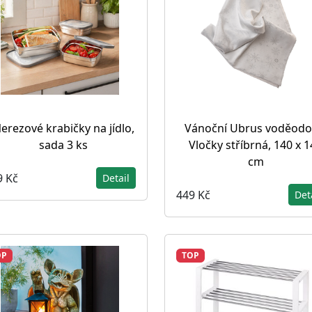
erezové krabičky na jídlo,
Vánoční Ubrus voděodo
sada 3 ks
Vločky stříbrná, 140 x 
cm
9 Kč
Detail
449 Kč
Det
OP
TOP