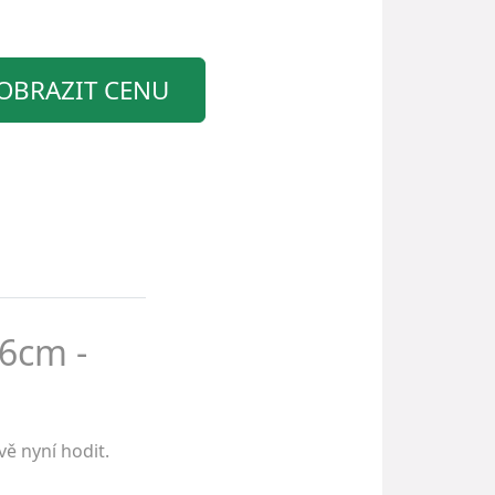
OBRAZIT CENU
66cm -
ě nyní hodit.