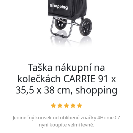
Taška nákupní na
kolečkách CARRIE 91 x
35,5 x 38 cm, shopping
Jedinečný kousek od oblíbené značky
4Home.CZ
nyní koupíte velmi levně.