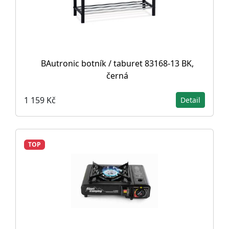
BAutronic botník / taburet 83168-13 BK,
černá
1 159 Kč
Detail
TOP