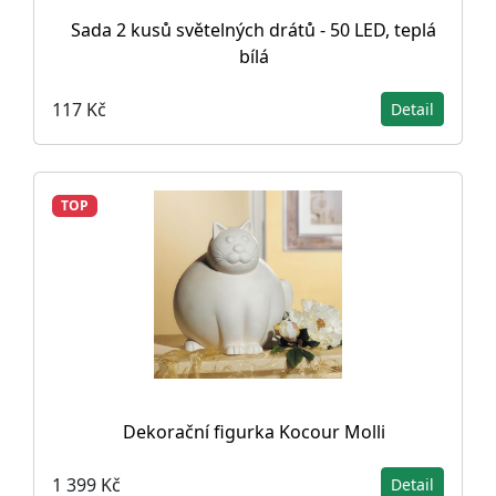
Sada 2 kusů světelných drátů - 50 LED, teplá
bílá
117 Kč
Detail
TOP
Dekorační figurka Kocour Molli
1 399 Kč
Detail