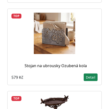
TOP
Stojan na ubrousky Ozubená kola
579 Kč
Detail
TOP