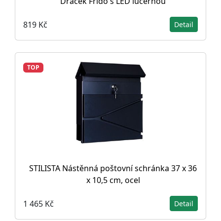
Dráček Frido s LED lucernou
819 Kč
Detail
TOP
STILISTA Nástěnná poštovní schránka 37 x 36
x 10,5 cm, ocel
1 465 Kč
Detail