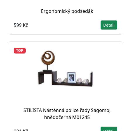
Ergonomický podsedák
599 Kč
Detail
TOP
STILISTA Nástěnná police řady Sagomo,
hnědočerná M01245