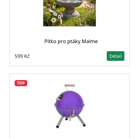
Pítko pro ptáky Malme
599 Kč
Detail
TOP