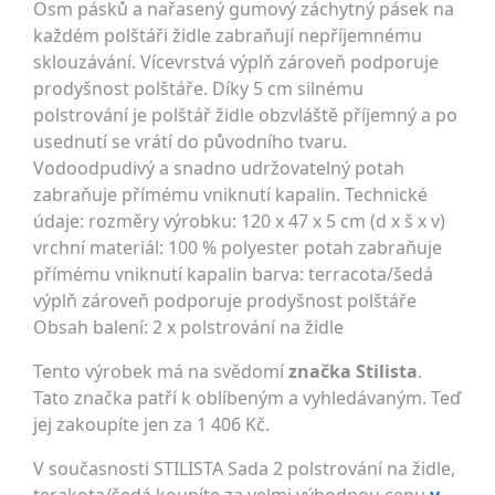
Osm pásků a nařasený gumový záchytný pásek na
každém polštáři židle zabraňují nepříjemnému
sklouzávání. Vícevrstvá výplň zároveň podporuje
prodyšnost polštáře. Díky 5 cm silnému
polstrování je polštář židle obzvláště příjemný a po
usednutí se vrátí do původního tvaru.
Vodoodpudivý a snadno udržovatelný potah
zabraňuje přímému vniknutí kapalin. Technické
údaje: rozměry výrobku: 120 x 47 x 5 cm (d x š x v)
vrchní materiál: 100 % polyester potah zabraňuje
přímému vniknutí kapalin barva: terracota/šedá
výplň zároveň podporuje prodyšnost polštáře
Obsah balení: 2 x polstrování na židle
Tento výrobek má na svědomí
značka Stilista
.
Tato značka patří k oblíbeným a vyhledávaným. Teď
jej zakoupíte jen za 1 406 Kč.
V současnosti STILISTA Sada 2 polstrování na židle,