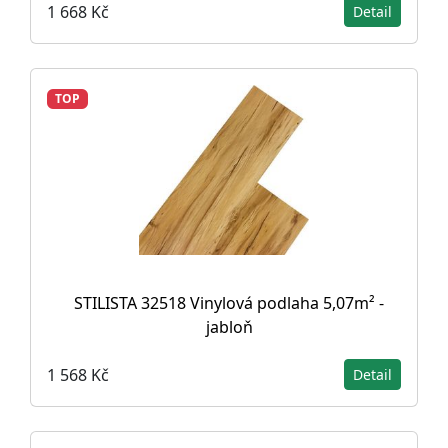
1 668 Kč
Detail
TOP
STILISTA 32518 Vinylová podlaha 5,07m² -
jabloň
1 568 Kč
Detail