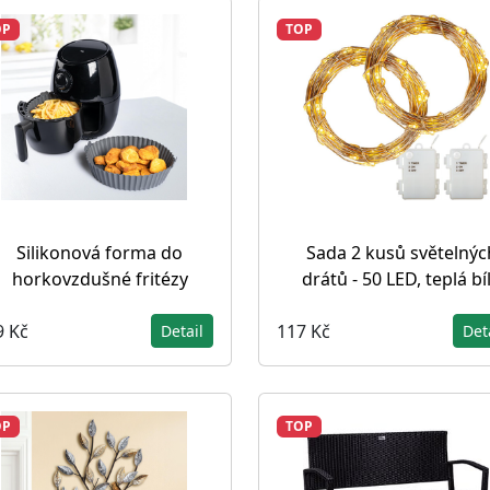
OP
TOP
Silikonová forma do
Sada 2 kusů světelnýc
horkovzdušné fritézy
drátů - 50 LED, teplá bí
9 Kč
117 Kč
Detail
Det
OP
TOP