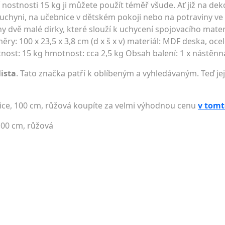
ostnosti 15 kg ji můžete použít téměř všude. Ať již na de
uchyni, na učebnice v dětském pokoji nebo na potraviny ve s
y dvě malé dirky, které slouží k uchycení spojovacího mater
ěry: 100 x 23,5 x 3,8 cm (d x š x v) materiál: MDF deska, oce
nost: 15 kg hmotnost: cca 2,5 kg Obsah balení: 1 x nástěnn
lista
. Tato značka patří k oblíbeným a vyhledávaným. Teď jej
olice, 100 cm, růžová koupíte za velmi výhodnou cenu
v tomt
 100 cm, růžová