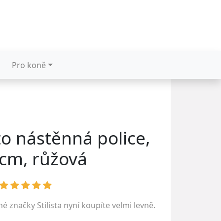
Pro koně
ato nástěnná police,
cm, růžová
ené značky
Stilista
nyní koupíte velmi levně.