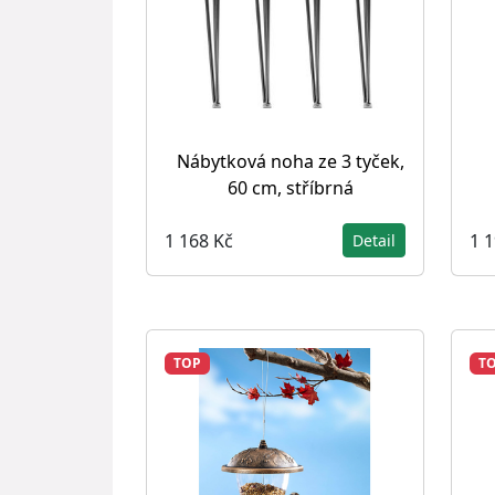
Nábytková noha ze 3 tyček,
60 cm, stříbrná
1 168 Kč
1 
Detail
TOP
T