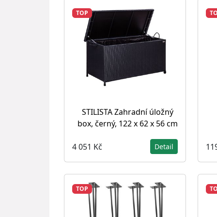
TOP
T
STILISTA Zahradní úložný
box, černý, 122 x 62 x 56 cm
4 051 Kč
11
Detail
TOP
T