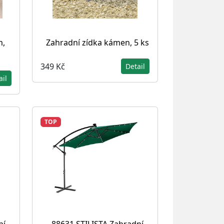
m,
Zahradní zídka kámen, 5 ks
349 Kč
Detail
ail
TOP