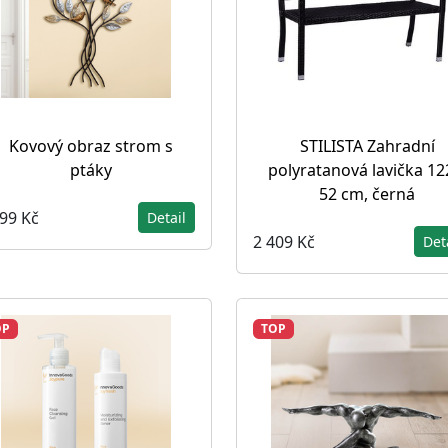
Kovový obraz strom s
STILISTA Zahradní
ptáky
polyratanová lavička 12
52 cm, černá
199 Kč
Detail
2 409 Kč
Det
OP
TOP