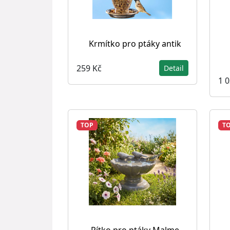
Krmítko pro ptáky antik
259 Kč
Detail
1 
TOP
T