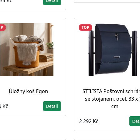
734 Kč
Detail
OP
TOP
Úložný koš Egon
STILISTA Poštovní schrá
se stojanem, ocel, 33 x 
9 Kč
cm
Detail
2 292 Kč
Det