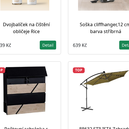
Dvojbalíček na čištění
Soška cliffhanger,12 c
obličeje Rice
barva stříbrná
039 Kč
639 Kč
Detail
Det
OP
TOP