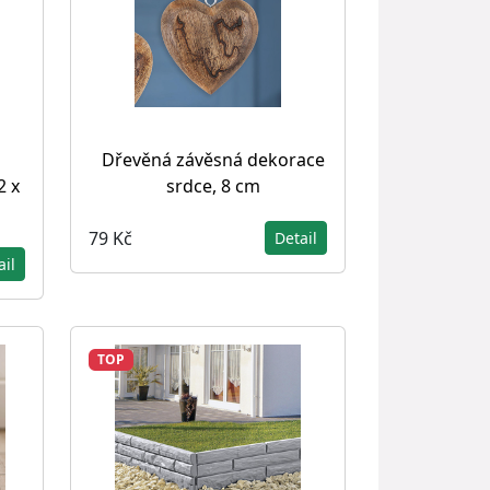
Dřevěná závěsná dekorace
2 x
srdce, 8 cm
79 Kč
Detail
ail
TOP