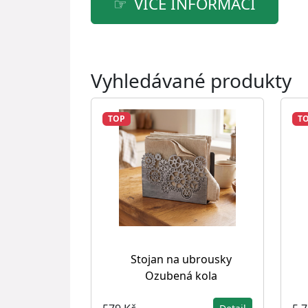
VÍCE INFORMACÍ
Vyhledávané produkty
TOP
T
Stojan na ubrousky
Ozubená kola