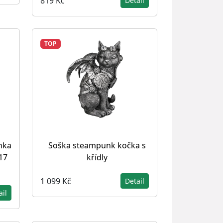
819 Kč
Detail
TOP
nka
Soška steampunk kočka s
17
křídly
1 099 Kč
Detail
ail