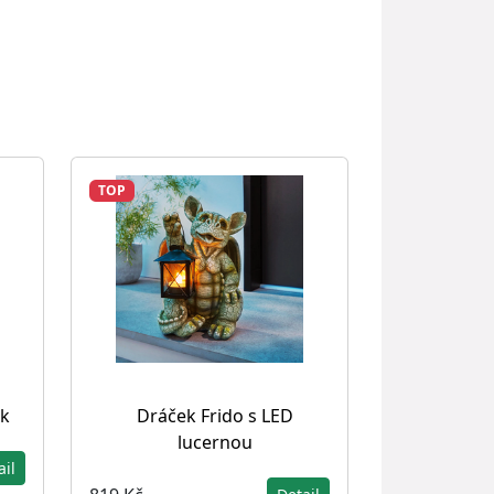
TOP
k
Dráček Frido s LED
lucernou
ail