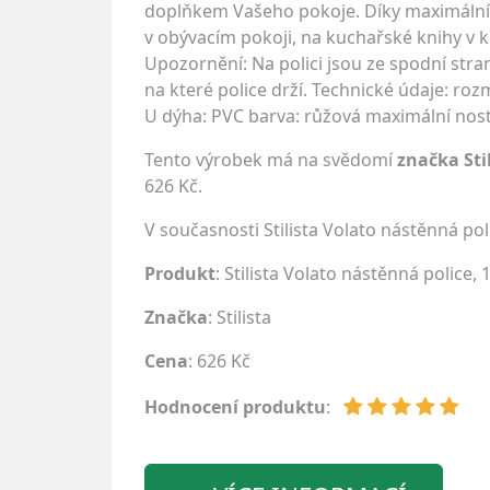
doplňkem Vašeho pokoje. Díky maximální n
v obývacím pokoji, na kuchařské knihy v k
Upozornění: Na polici jsou ze spodní stran
na které police drží. Technické údaje: rozm
U dýha: PVC barva: růžová maximální nost
Tento výrobek má na svědomí
značka Sti
626 Kč.
V současnosti Stilista Volato nástěnná p
Produkt
: Stilista Volato nástěnná police,
Značka
:
Stilista
Cena
: 626 Kč
Hodnocení produktu
: