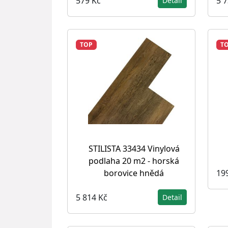
579 Kč
5 
Detail
TOP
T
STILISTA 33434 Vinylová
podlaha 20 m2 - horská
19
borovice hnědá
5 814 Kč
Detail