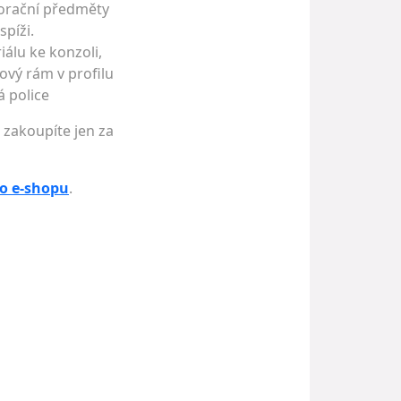
korační předměty
píži.
iálu ke konzoli,
lový rám v profilu
á police
 zakoupíte jen za
o e-shopu
.