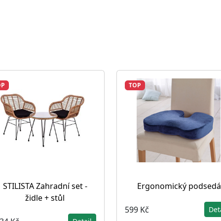
OP
TOP
STILISTA Zahradní set -
Ergonomický podsedá
židle + stůl
599 Kč
Det