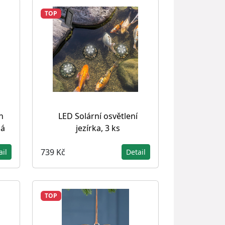
TOP
h
LED Solární osvětlení
lá
jezírka, 3 ks
739 Kč
ail
Detail
TOP