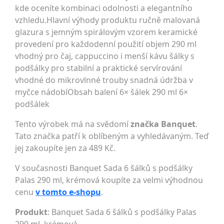
kde oceníte kombinaci odolnosti a elegantního
vzhledu.Hlavní výhody produktu ručně malovaná
glazura s jemným spirálovým vzorem keramické
provedení pro každodenní použití objem 290 ml
vhodný pro čaj, cappuccino i menší kávu šálky s
podšálky pro stabilní a praktické servírování
vhodné do mikrovlnné trouby snadná údržba v
myčce nádobíObsah balení 6× šálek 290 ml 6×
podšálek
Tento výrobek má na svědomí
značka Banquet
.
Tato značka patří k oblíbeným a vyhledávaným. Teď
jej zakoupíte jen za 489 Kč.
V současnosti Banquet Sada 6 šálků s podšálky
Palas 290 ml, krémová koupíte za velmi výhodnou
cenu
v tomto e-shopu
.
Produkt
: Banquet Sada 6 šálků s podšálky Palas