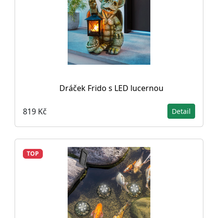
Dráček Frido s LED lucernou
819 Kč
Detail
TOP