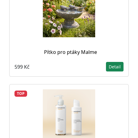
Pítko pro ptáky Malme
599 Kč
Detail
TOP