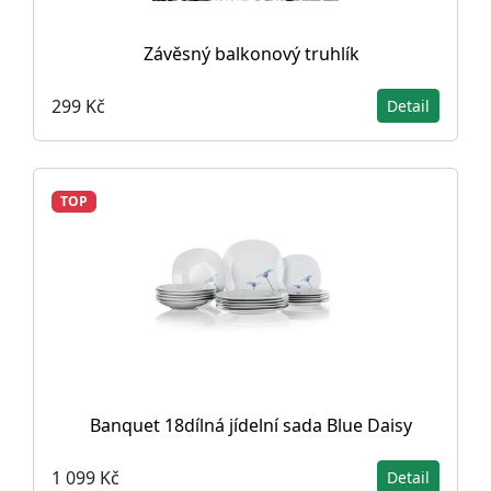
Závěsný balkonový truhlík
299 Kč
Detail
TOP
Banquet 18dílná jídelní sada Blue Daisy
1 099 Kč
Detail