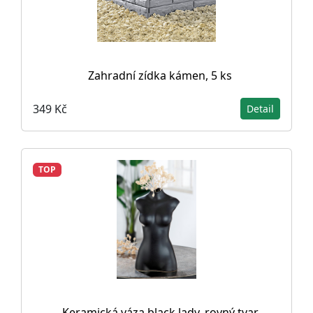
Zahradní zídka kámen, 5 ks
349 Kč
Detail
TOP
Keramická váza black lady, rovný tvar