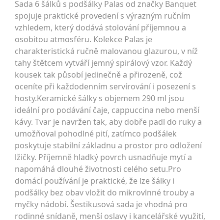
Sada 6 šálků s podšálky Palas od značky Banquet
spojuje praktické provedení s výrazným ručním
vzhledem, který dodává stolování příjemnou a
osobitou atmosféru. Kolekce Palas je
charakteristická ručně malovanou glazurou, v níž
tahy štětcem vytváří jemný spirálový vzor. Každý
kousek tak působí jedinečně a přirozeně, což
oceníte při každodenním servírování i posezení s
hosty.Keramické šálky s objemem 290 ml jsou
ideální pro podávání čaje, cappuccina nebo menší
kávy. Tvar je navržen tak, aby dobře padl do ruky a
umožňoval pohodlné pití, zatímco podšálek
poskytuje stabilní základnu a prostor pro odložení
lžičky. Příjemně hladký povrch usnadňuje mytí a
napomáhá dlouhé životnosti celého setu.Pro
domácí používání je praktické, že lze šálky i
podšálky bez obav vložit do mikrovlnné trouby a
myčky nádobí. Šestikusová sada je vhodná pro
rodinné snídaně, menší oslavy i kancelářské využití,