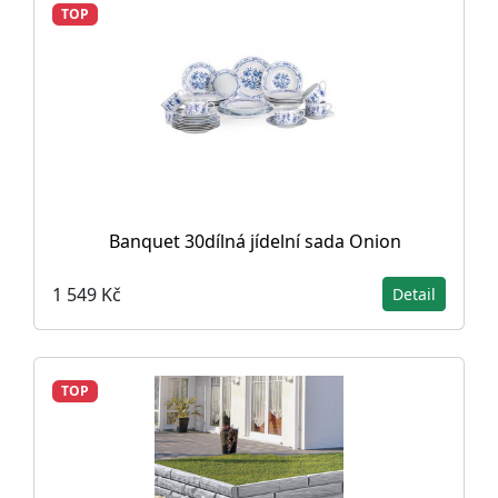
TOP
Banquet 30dílná jídelní sada Onion
1 549 Kč
Detail
TOP