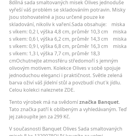
8dílná sada smaltovaných misek Olives jednoduše
vyřeší váš problém se skladováním potravin. Misky
jsou stohovatelné a jsou určené pouze ke
skladování, nikoliv k vaření.Sada obsahuje: miska
s víkem: 0,2 l, výška 4,8 cm, průměr 10,3 cm miska
s víkem: 0,6 l, výška 6,2 cm, průměr 14,3 cm miska
s víkem: 0,9 l, výška 6,8 cm, průměr 16,3 cm miska
s víkem: 1,3 l, výška 7,7 cm, průměr 18,3
cmOchutnejte atmosféru středomoří s jemným
olivovým motivem. Kolekce Olives v sobě spojuje
jednoduchou eleganci i praktičnost. Světle zelená
barva oživí váš jídelní stůl a povzbudí chuť k jídlu.
Celou kolekci naleznete ZDE.
Tento výrobek má na svědomí
značka Banquet
.
Tato značka patří k oblíbeným a vyhledávaným. Teď
jej zakoupíte jen za 299 Kč.
V současnosti Banquet Olives Sada smaltovaných