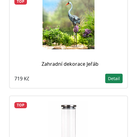
TOP
Zahradní dekorace Jeřáb
719 Kč
Detail
TOP