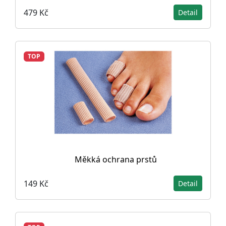
479 Kč
Detail
TOP
Měkká ochrana prstů
149 Kč
Detail