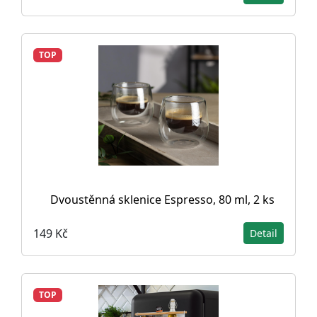
TOP
Dvoustěnná sklenice Espresso, 80 ml, 2 ks
149 Kč
Detail
TOP