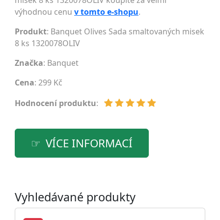
misek 8 ks 1320078OLIV koupíte za velmi
výhodnou cenu
v tomto e-shopu
.
Produkt
: Banquet Olives Sada smaltovaných misek
8 ks 1320078OLIV
Značka
:
Banquet
Cena
: 299 Kč
Hodnocení produktu
:
VÍCE INFORMACÍ
Vyhledávané produkty