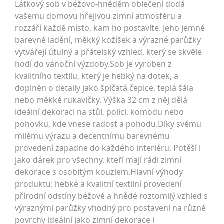
Látkový sob v béžovo-hnědém oblečení dodá
vašemu domovu hřejivou zimní atmosféru a
rozzáří každé místo, kam ho postavíte. Jeho jemné
barevné ladění, měkký kožíšek a výrazné parůžky
vytvářejí útulný a přátelský vzhled, který se skvěle
hodí do vánoční výzdoby.Sob je vyroben z
kvalitního textilu, který je hebký na dotek, a
doplněn o detaily jako špičatá čepice, teplá šála
nebo měkké rukavičky. Výška 32 cm z něj dělá
ideální dekoraci na stůl, polici, komodu nebo
pohovku, kde vnese radost a pohodu.Díky svému
milému výrazu a decentnímu barevnému
provedení zapadne do každého interiéru. Potěší i
jako dárek pro všechny, kteří mají rádi zimní
dekorace s osobitým kouzlem.Hlavní výhody
produktu: hebké a kvalitní textilní provedení
přírodní odstíny béžové a hnědé roztomilý vzhled s
výraznými parůžky vhodný pro postavení na různé
povrchy ideální jako zimní dekorace i