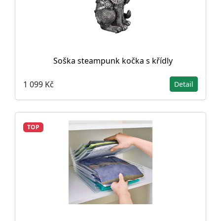
Soška steampunk kočka s křídly
1 099 Kč
Detail
TOP