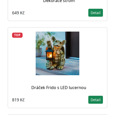
Dekorace strom
649 Kč
Detail
TOP
Dráček Frido s LED lucernou
819 Kč
Detail