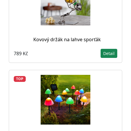
Kovový držák na lahve sporťák
789 Kč
Detail
TOP