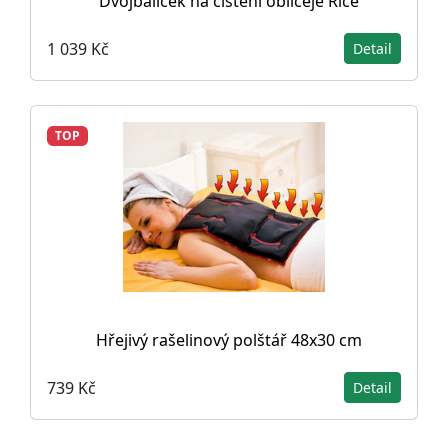
Dvojbalíček na čištění obličeje Rice
1 039 Kč
Detail
TOP
Hřejivý rašelinový polštář 48x30 cm
739 Kč
Detail