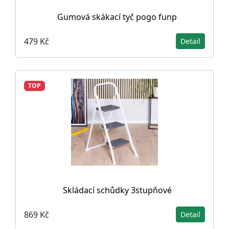
Gumová skákací tyč pogo funp
479 Kč
Detail
TOP
Skládací schůdky 3stupňové
869 Kč
Detail