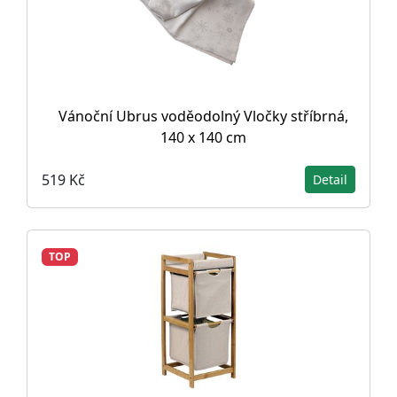
Vánoční Ubrus voděodolný Vločky stříbrná,
140 x 140 cm
519 Kč
Detail
TOP