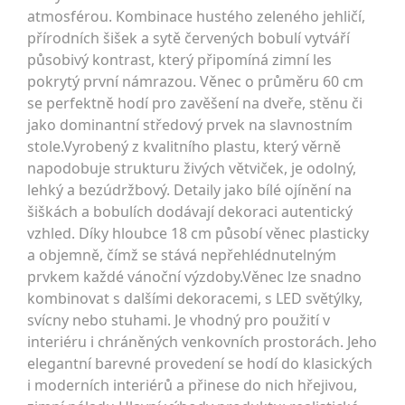
atmosférou. Kombinace hustého zeleného jehličí,
přírodních šišek a sytě červených bobulí vytváří
působivý kontrast, který připomíná zimní les
pokrytý první námrazou. Věnec o průměru 60 cm
se perfektně hodí pro zavěšení na dveře, stěnu či
jako dominantní středový prvek na slavnostním
stole.Vyrobený z kvalitního plastu, který věrně
napodobuje strukturu živých větviček, je odolný,
lehký a bezúdržbový. Detaily jako bílé ojínění na
šiškách a bobulích dodávají dekoraci autentický
vzhled. Díky hloubce 18 cm působí věnec plasticky
a objemně, čímž se stává nepřehlédnutelným
prvkem každé vánoční výzdoby.Věnec lze snadno
kombinovat s dalšími dekoracemi, s LED světýlky,
svícny nebo stuhami. Je vhodný pro použití v
interiéru i chráněných venkovních prostorách. Jeho
elegantní barevné provedení se hodí do klasických
i moderních interiérů a přinese do nich hřejivou,