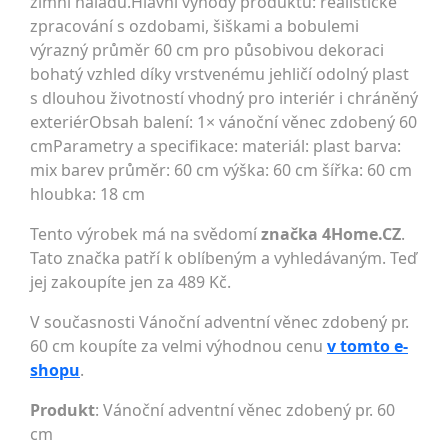
zimní náladu.Hlavní výhody produktu: realistické
zpracování s ozdobami, šiškami a bobulemi
výrazný průměr 60 cm pro působivou dekoraci
bohatý vzhled díky vrstvenému jehličí odolný plast
s dlouhou životností vhodný pro interiér i chráněný
exteriérObsah balení: 1× vánoční věnec zdobený 60
cmParametry a specifikace: materiál: plast barva:
mix barev průměr: 60 cm výška: 60 cm šířka: 60 cm
hloubka: 18 cm
Tento výrobek má na svědomí
značka 4Home.CZ
.
Tato značka patří k oblíbeným a vyhledávaným. Teď
jej zakoupíte jen za 489 Kč.
V současnosti Vánoční adventní věnec zdobený pr.
60 cm koupíte za velmi výhodnou cenu
v tomto e-
shopu
.
Produkt
: Vánoční adventní věnec zdobený pr. 60
cm