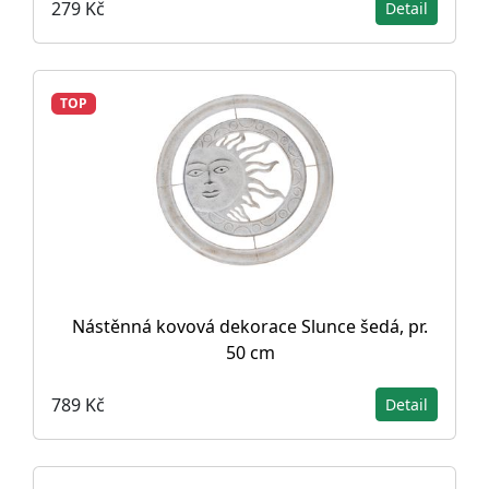
279 Kč
Detail
TOP
Nástěnná kovová dekorace Slunce šedá, pr.
50 cm
789 Kč
Detail