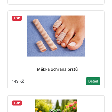
TOP
Měkká ochrana prstů
149 Kč
Detail
TOP