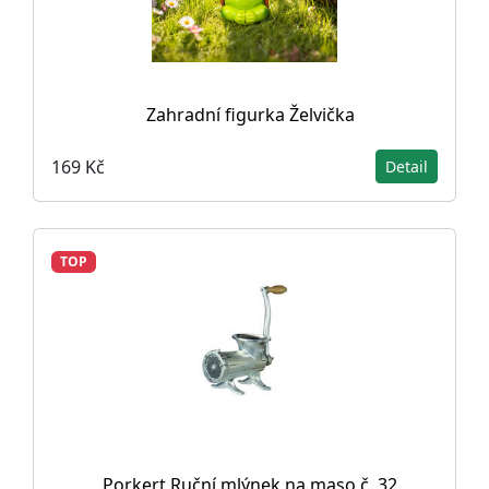
Zahradní figurka Želvička
169 Kč
Detail
TOP
Porkert Ruční mlýnek na maso č. 32