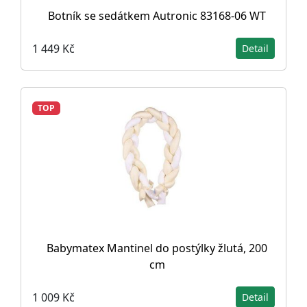
Botník se sedátkem Autronic 83168-06 WT
1 449 Kč
Detail
TOP
Babymatex Mantinel do postýlky žlutá, 200
cm
1 009 Kč
Detail