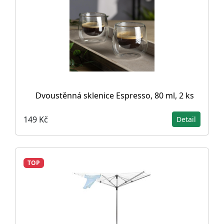
Dvoustěnná sklenice Espresso, 80 ml, 2 ks
149 Kč
Detail
TOP