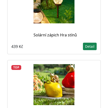
Solární zápich Hra stínů
439 Kč
Detail
TOP