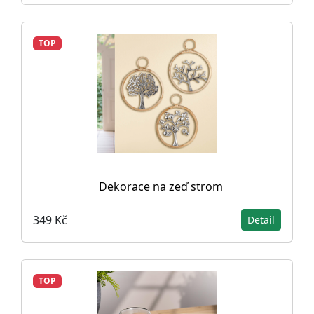
TOP
Dekorace na zeď strom
349 Kč
Detail
TOP