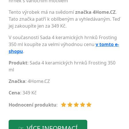
hrnek s vánočním motivem
Tento výrobek má na svědomí
značka 4Home.CZ
.
Tato značka patří k oblíbeným a vyhledávaným. Teď
jej zakoupíte jen za 349 Kč.
V současnosti Sada 4 keramických hrnků Frosting
350 ml koupíte za velmi výhodnou cenu
v tomto e-
shopu
.
Produkt
: Sada 4 keramických hrnků Frosting 350
ml
Značka
:
4Home.CZ
Cena
: 349 Kč
Hodnocení produktu
:
VÍCE INFORMACÍ