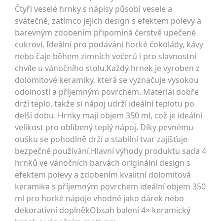
Čtyři veselé hrnky s nápisy působí vesele a
svátečně, zatímco jejich design s efektem polevy a
barevným zdobením připomíná čerstvě upečené
cukroví. Ideální pro podávání horké čokolády, kávy
nebo čaje během zimních večerů i pro slavnostní
chvíle u vánočního stolu.Každý hrnek je vyroben z
dolomitové keramiky, která se vyznačuje vysokou
odolností a příjemným povrchem. Materiál dobře
drží teplo, takže si nápoj udrží ideální teplotu po
delší dobu. Hrnky mají objem 350 ml, což je ideální
velikost pro oblíbený teplý nápoj. Díky pevnému
oušku se pohodlně drží a stabilní tvar zajišťuje
bezpečné používání.Hlavní výhody produktu sada 4
hrnků ve vánočních barvách originální design s
efektem polevy a zdobením kvalitní dolomitová
keramika s příjemným povrchem ideální objem 350
ml pro horké nápoje vhodné jako dárek nebo
dekorativní doplněkObsah balení 4× keramický