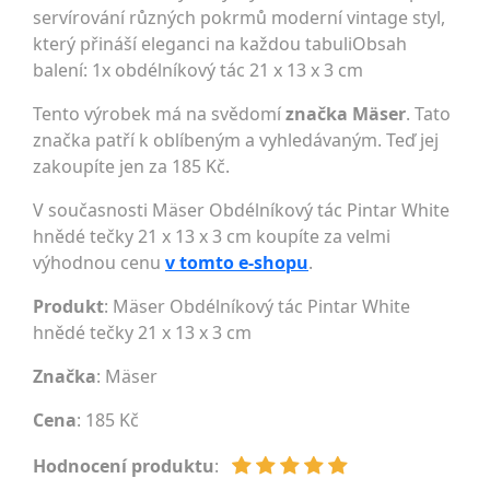
servírování různých pokrmů moderní vintage styl,
který přináší eleganci na každou tabuliObsah
balení: 1x obdélníkový tác 21 x 13 x 3 cm
Tento výrobek má na svědomí
značka Mäser
. Tato
značka patří k oblíbeným a vyhledávaným. Teď jej
zakoupíte jen za 185 Kč.
V současnosti Mäser Obdélníkový tác Pintar White
hnědé tečky 21 x 13 x 3 cm koupíte za velmi
výhodnou cenu
v tomto e-shopu
.
Produkt
: Mäser Obdélníkový tác Pintar White
hnědé tečky 21 x 13 x 3 cm
Značka
:
Mäser
Cena
: 185 Kč
Hodnocení produktu
: