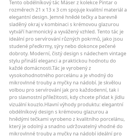
Tento obdélníkový tác Mäser z kolekce Pintar o
rozměrech 21 x 13 x 3 cm spojuje kvalitní materiál a
elegantní design. Jemné hnědé tečky a barevně
sladěný okraj v kombinaci s krémovou glazurou
vytváří harmonický a vyvážený vzhled. Tento tác je
ideální pro servírování různých pokrmů, jako jsou
studené předkrmy, sýry nebo dokonce pečené
dobroty. Moderní, čistý design s nádechem vintage
stylu přináší eleganci a praktickou hodnotu do
každé domácnosti.Tác je vyrobený z
vysokohodnotného porcelánu a je vhodný do
mikrovlnné trouby a myčky na nádobí. Je skvělou
volbou pro servírování jak pro každodenní, tak i
pro slavnostní příležitosti, kdy chcete přidat k jídlu
vizuální kouzlo.Hlavní výhody produktu: elegantní
obdélníkový design s krémovou glazurou a
hnědými tečkami vyrobeno z kvalitního porcelánu,
který je odolný a snadno udržovatelný vhodné do
mikrovlnné trouby a myčky na nádobí ideální pro