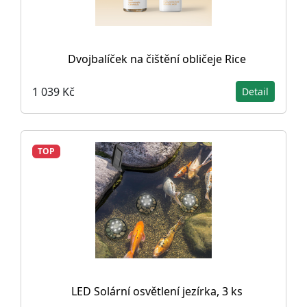
Dvojbalíček na čištění obličeje Rice
1 039 Kč
Detail
TOP
LED Solární osvětlení jezírka, 3 ks