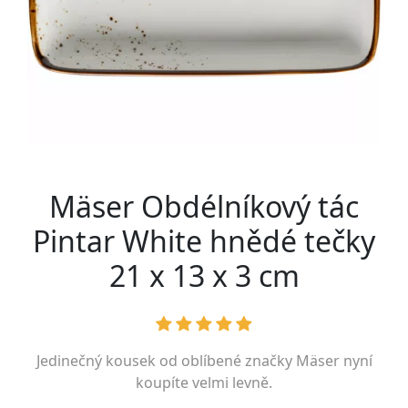
Mäser Obdélníkový tác
Pintar White hnědé tečky
21 x 13 x 3 cm
Jedinečný kousek od oblíbené značky
Mäser
nyní
koupíte velmi levně.