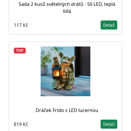
Sada 2 kusů světelných drátů - 50 LED, teplá
bílá
117 Kč
Detail
TOP
Dráček Frido s LED lucernou
819 Kč
Detail