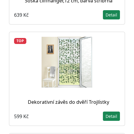
Soška cliffhanger,12 cm, barva stříbrná
639 Kč
Detail
TOP
Dekorativní závěs do dvěří Trojlístky
599 Kč
Detail