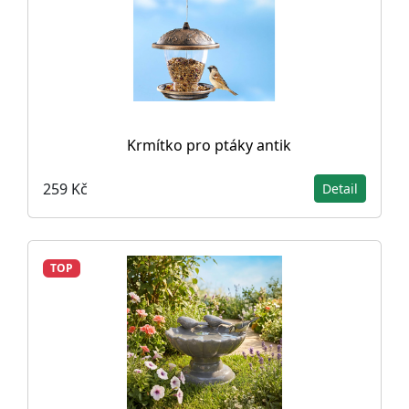
Krmítko pro ptáky antik
259 Kč
Detail
TOP