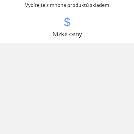
Vybírejte z mnoha produktů skladem
Nízké ceny
Získejte zboží za nejlepší ceny
Otevřeno nonstop
Ušetřete čas a vybírejte kdykoliv
Kvalitní produkty od zavedených domácích i
zahraničních výrobců.