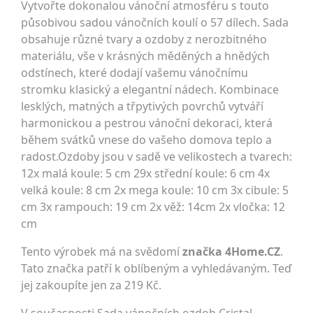
Vytvořte dokonalou vánoční atmosféru s touto
působivou sadou vánočních koulí o 57 dílech. Sada
obsahuje různé tvary a ozdoby z nerozbitného
materiálu, vše v krásných měděných a hnědých
odstínech, které dodají vašemu vánočnímu
stromku klasický a elegantní nádech. Kombinace
lesklých, matných a třpytivých povrchů vytváří
harmonickou a pestrou vánoční dekoraci, která
během svátků vnese do vašeho domova teplo a
radost.Ozdoby jsou v sadě ve velikostech a tvarech:
12x malá koule: 5 cm 29x střední koule: 6 cm 4x
velká koule: 8 cm 2x mega koule: 10 cm 3x cibule: 5
cm 3x rampouch: 19 cm 2x věž: 14cm 2x vločka: 12
cm
Tento výrobek má na svědomí
značka 4Home.CZ
.
Tato značka patří k oblíbeným a vyhledávaným. Teď
jej zakoupíte jen za 219 Kč.