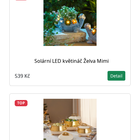
Solární LED květináč Želva Mimi
539 Kč
Detail
TOP