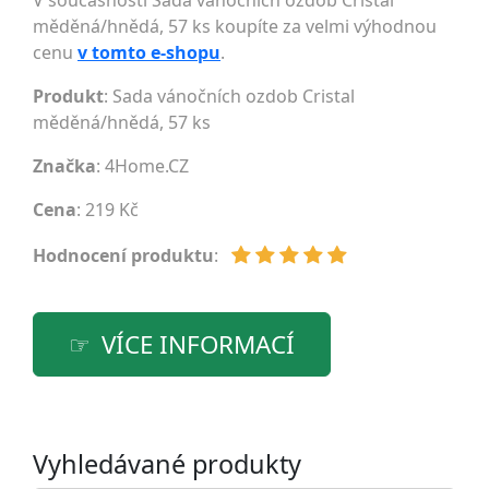
V současnosti Sada vánočních ozdob Cristal
měděná/hnědá, 57 ks koupíte za velmi výhodnou
cenu
v tomto e-shopu
.
Produkt
: Sada vánočních ozdob Cristal
měděná/hnědá, 57 ks
Značka
:
4Home.CZ
Cena
: 219 Kč
Hodnocení produktu
:
VÍCE INFORMACÍ
Vyhledávané produkty