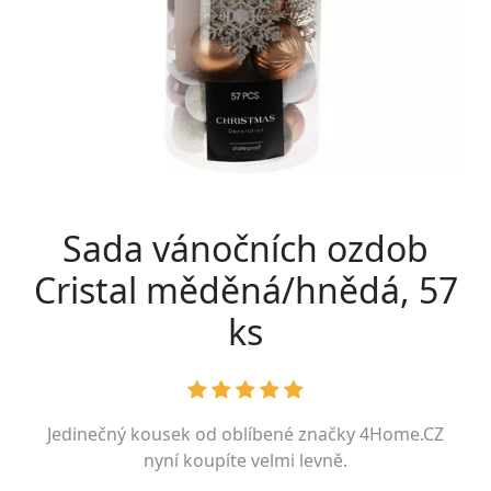
Sada vánočních ozdob
Cristal měděná/hnědá, 57
ks
Jedinečný kousek od oblíbené značky
4Home.CZ
nyní koupíte velmi levně.