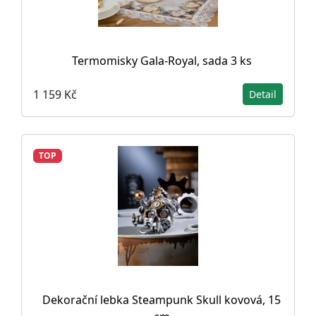
Termomisky Gala-Royal, sada 3 ks
1 159 Kč
Detail
TOP
Dekorační lebka Steampunk Skull kovová, 15