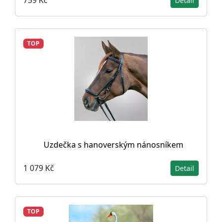
759 Kč
Detail
TOP
Uzdečka s hanoverským nánosníkem
1 079 Kč
Detail
TOP