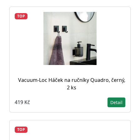
TOP
Vacuum-Loc Háček na ručníky Quadro, černý,
2 ks
419 Kč
Detail
TOP