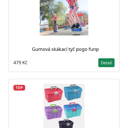
Gumová skákací tyč pogo funp
479 Kč
Detail
TOP