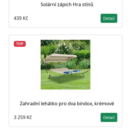
Solární zápich Hra stínů
439 Kč
Detail
TOP
Zahradní lehátko pro dva bindox, krémové
3 259 Kč
Detail