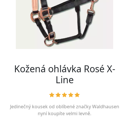
Kožená ohlávka Rosé X-
Line
Jedinečný kousek od oblíbené značky
Waldhausen
nyní koupíte velmi levně.