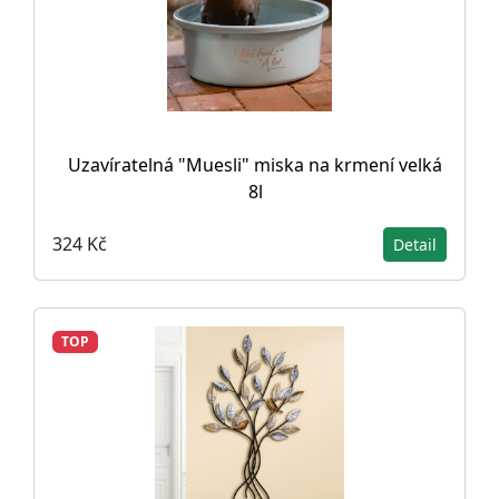
Uzavíratelná "Muesli" miska na krmení velká
8l
324 Kč
Detail
TOP