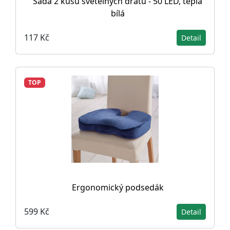
Sada 2 kusů světelných drátů - 50 LED, teplá
bílá
117 Kč
Detail
TOP
Ergonomický podsedák
599 Kč
Detail