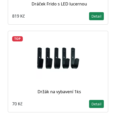
Dráček Frido s LED lucernou
819 Kč
Detail
TOP
Držák na vybavení 1ks
70 Kč
Detail