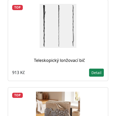
TOP
Teleskopický lonžovací bič
913 Kč
Detail
TOP