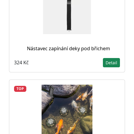
Nástavec zapínání deky pod břichem
324 Kč
Detail
TOP