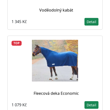
Voděodolný kabát
1 345 Kč
Detail
TOP
Fleecová deka Economic
1 079 Kč
Detail