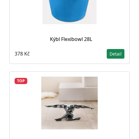
Kýbl Flexibowl 28L
378 Kč
Detail
TOP