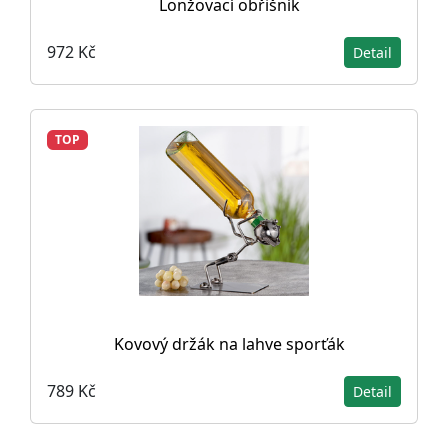
Lonžovací obřišník
972 Kč
Detail
TOP
Kovový držák na lahve sporťák
789 Kč
Detail