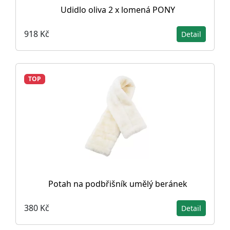
Udidlo oliva 2 x lomená PONY
918 Kč
Detail
TOP
Potah na podbřišník umělý beránek
380 Kč
Detail