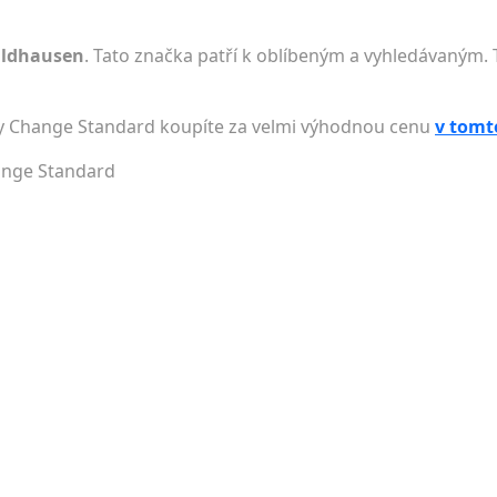
aldhausen
. Tato značka patří k oblíbeným a vyhledávaným. 
sy Change Standard koupíte za velmi výhodnou cenu
v tomt
hange Standard