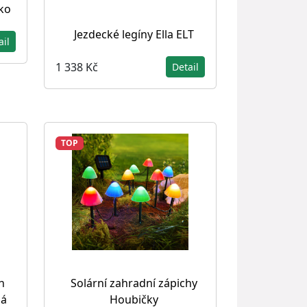
ko
Jezdecké legíny Ella ELT
ail
1 338 Kč
Detail
TOP
h
Solární zahradní zápichy
lá
Houbičky