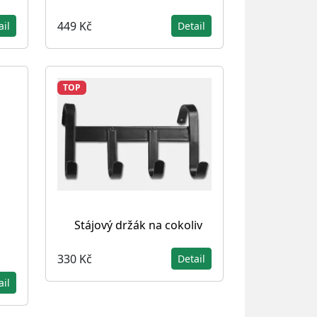
449 Kč
ail
Detail
TOP
Stájový držák na cokoliv
330 Kč
Detail
ail