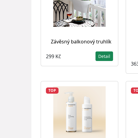
Závěsný balkonový truhlík
299 Kč
Detail
36
TOP
T