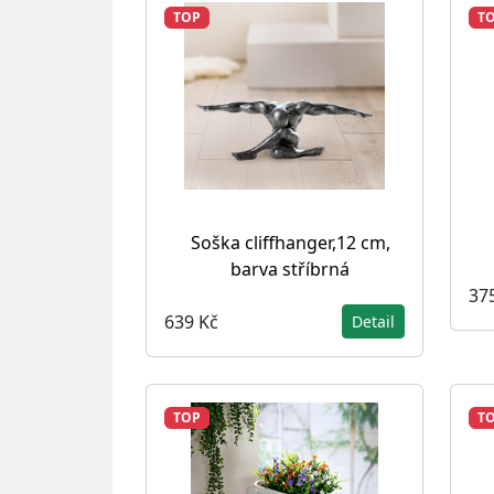
TOP
T
Soška cliffhanger,12 cm,
barva stříbrná
37
639 Kč
Detail
TOP
T