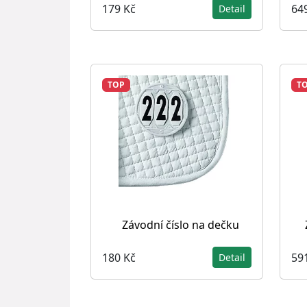
179 Kč
64
Detail
TOP
T
Závodní číslo na dečku
180 Kč
59
Detail