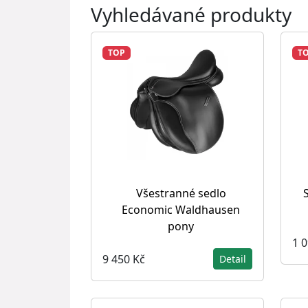
Vyhledávané produkty
TOP
T
Všestranné sedlo
Economic Waldhausen
pony
1 
9 450 Kč
Detail