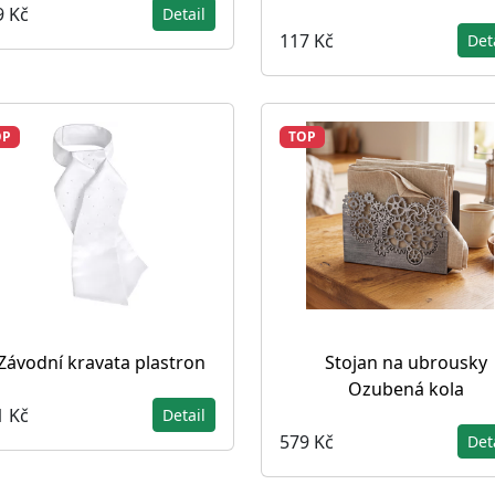
9 Kč
Detail
117 Kč
Det
OP
TOP
Závodní kravata plastron
Stojan na ubrousky
Ozubená kola
1 Kč
Detail
579 Kč
Det