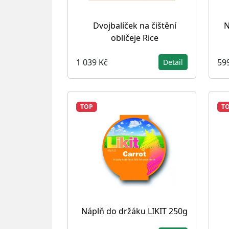
Dvojbalíček na čištění
N
obličeje Rice
1 039 Kč
59
Detail
TOP
T
Náplň do držáku LIKIT 250g