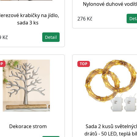
Nylonové duhové vodít
erezové krabičky na jídlo,
276 Kč
Det
sada 3 ks
9 Kč
Detail
OP
TOP
Dekorace strom
Sada 2 kusů světelnýc
drátů - 50 LED, teplá bí