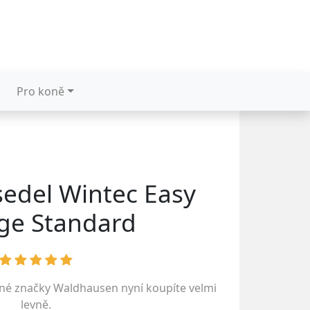
Pro koně
sedel Wintec Easy
ge Standard
ené značky
Waldhausen
nyní koupíte velmi
levně.