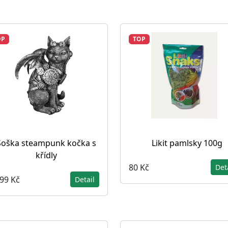
OP
TOP
Soška steampunk kočka s
Likit pamlsky 100g
křídly
80 Kč
Det
099 Kč
Detail