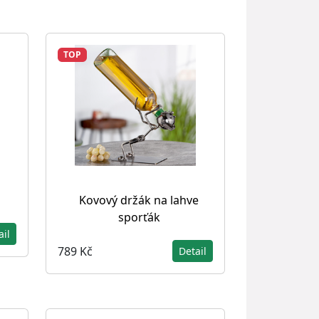
TOP
Kovový držák na lahve
sporťák
ail
789 Kč
Detail