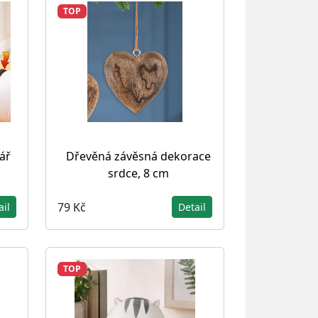
TOP
ář
Dřevěná závěsná dekorace
srdce, 8 cm
79 Kč
ail
Detail
TOP