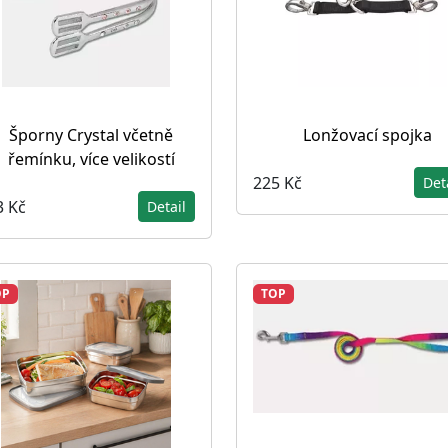
Šporny Crystal včetně
Lonžovací spojka
řemínku, více velikostí
225 Kč
Det
3 Kč
Detail
OP
TOP