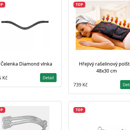
OP
TOP
Čelenka Diamond vlnka
Hřejivý rašelinový polšt
48x30 cm
5 Kč
Detail
739 Kč
Det
OP
TOP