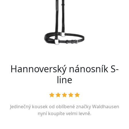
Hannoverský nánosník S-
line
Jedinečný kousek od oblíbené značky
Waldhausen
nyní koupíte velmi levně.