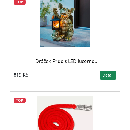
TOP
Dráček Frido s LED lucernou
819 Kč
Detail
TOP