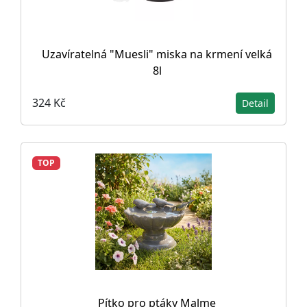
Uzavíratelná "Muesli" miska na krmení velká
8l
324 Kč
Detail
TOP
Pítko pro ptáky Malme