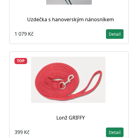
Uzdečka s hanoverským nánosníkem
1 079 Kč
Detail
TOP
Lonž GRIFFY
399 Kč
Detail