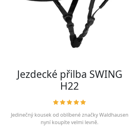
Jezdecké přilba SWING
H22
Jedinečný kousek od oblíbené značky
Waldhausen
nyní koupíte velmi levně.