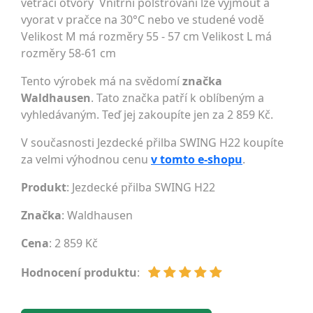
větrací otvory Vnitřní polstrování lze vyjmout a
vyorat v pračce na 30°C nebo ve studené vodě
Velikost M má rozměry 55 - 57 cm Velikost L má
rozměry 58-61 cm
Tento výrobek má na svědomí
značka
Waldhausen
. Tato značka patří k oblíbeným a
vyhledávaným. Teď jej zakoupíte jen za 2 859 Kč.
V současnosti Jezdecké přilba SWING H22 koupíte
za velmi výhodnou cenu
v tomto e-shopu
.
Produkt
: Jezdecké přilba SWING H22
Značka
:
Waldhausen
Cena
: 2 859 Kč
Hodnocení produktu
: