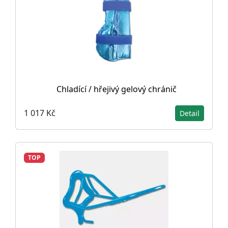
Chladící / hřejivý gelový chránič
1 017 Kč
Detail
TOP