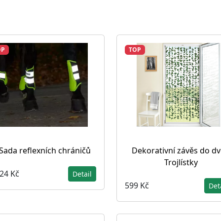
OP
TOP
Sada reflexních chráničů
Dekorativní závěs do dv
Trojlístky
824 Kč
Detail
599 Kč
Det