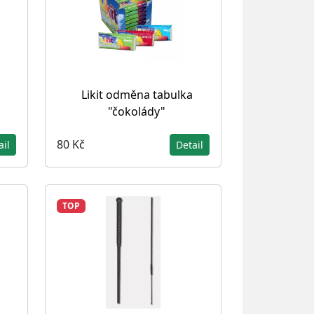
s
Likit odměna tabulka
"čokolády"
80 Kč
ail
Detail
TOP