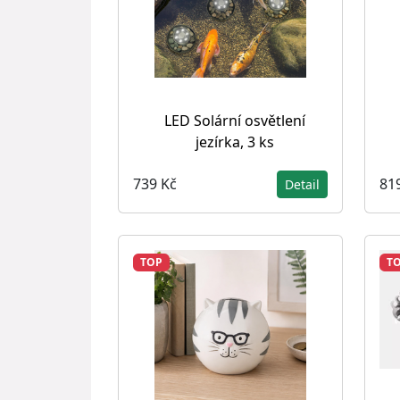
LED Solární osvětlení
jezírka, 3 ks
739 Kč
81
Detail
TOP
T