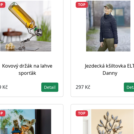
OP
TOP
Kovový držák na lahve
Jezdecká kšiltovka EL
sporťák
Danny
9 Kč
297 Kč
Detail
Det
OP
TOP