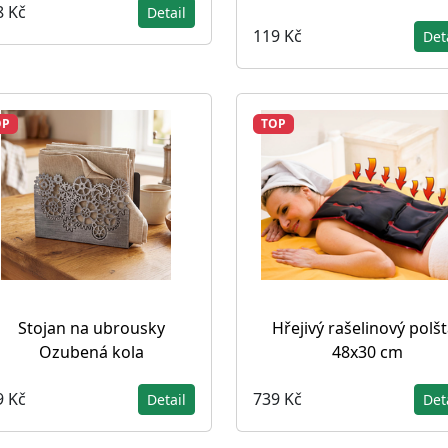
8 Kč
Detail
119 Kč
Det
OP
TOP
Stojan na ubrousky
Hřejivý rašelinový polšt
Ozubená kola
48x30 cm
9 Kč
739 Kč
Detail
Det