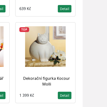
639 Kč
ail
Detail
TOP
ář
Dekorační figurka Kocour
Molli
1 399 Kč
ail
Detail