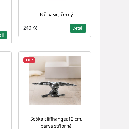
Bič basic, černý
240 Kč
Detail
ail
TOP
Soška cliffhanger,12 cm,
barva stříbrná