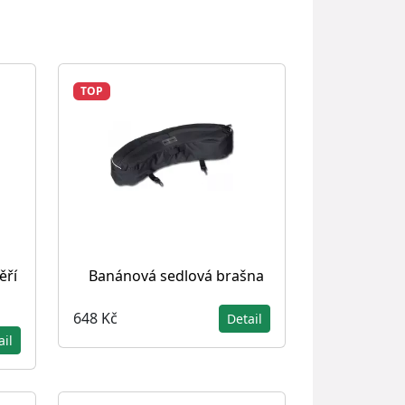
TOP
ěří
Banánová sedlová brašna
648 Kč
Detail
ail