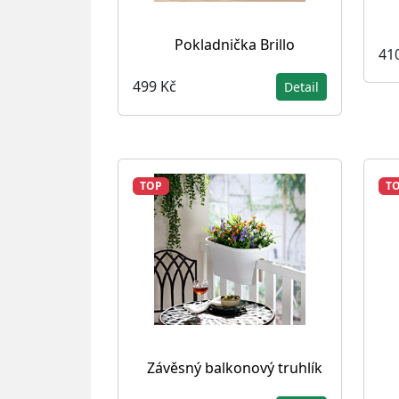
Pokladnička Brillo
41
499 Kč
Detail
TOP
T
Závěsný balkonový truhlík