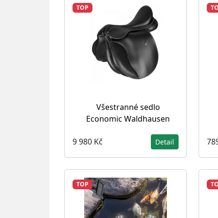
TOP
T
Všestranné sedlo
Economic Waldhausen
9 980 Kč
78
Detail
TOP
T