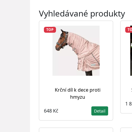
Vyhledávané produkty
TOP
T
Krční díl k dece proti
hmyzu
1 
648 Kč
Detail