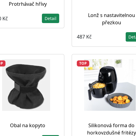
Protrhávač hřívy
Lonž s nastavitelnou
0 Kč
Detail
přezkou
487 Kč
Det
OP
TOP
Obal na kopyto
Silikonová forma do
horkovzdušné fritézy