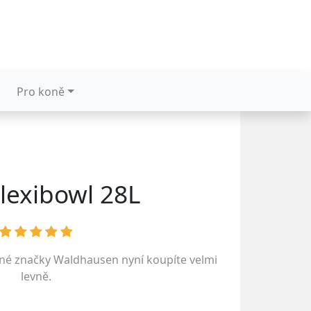
Pro koně
Flexibowl 28L
ené značky
Waldhausen
nyní koupíte velmi
levně.