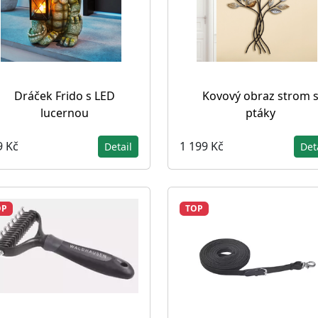
Dráček Frido s LED
Kovový obraz strom 
lucernou
ptáky
9 Kč
1 199 Kč
Detail
Det
OP
TOP