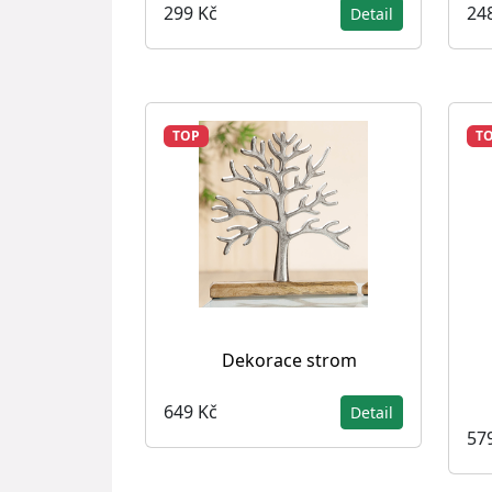
299 Kč
24
Detail
TOP
T
Dekorace strom
649 Kč
Detail
57