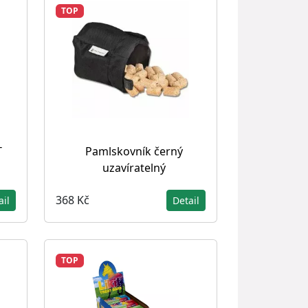
TOP
T
Pamlskovník černý
uzavíratelný
368 Kč
ail
Detail
TOP