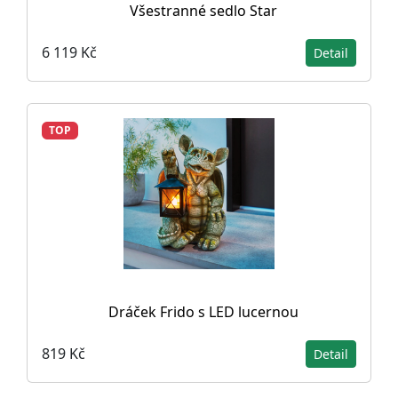
Všestranné sedlo Star
6 119 Kč
Detail
TOP
Dráček Frido s LED lucernou
819 Kč
Detail