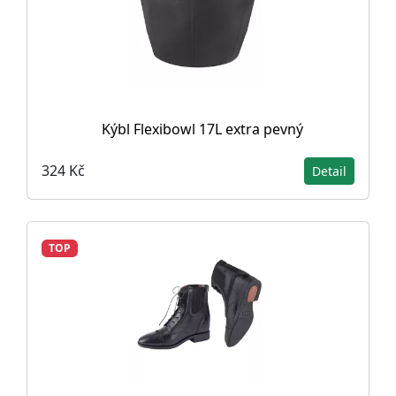
Kýbl Flexibowl 17L extra pevný
324 Kč
Detail
TOP