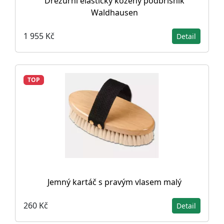
Drezúrní elastický kožený podbřišník
Waldhausen
1 955 Kč
Detail
TOP
Jemný kartáč s pravým vlasem malý
260 Kč
Detail