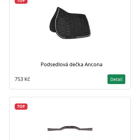
TOP
Podsedlová dečka Ancona
753 Kč
Detail
TOP