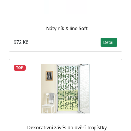
Nátylník X-line Soft
972 Kč
Detail
TOP
Dekorativní závěs do dvěří Trojlístky