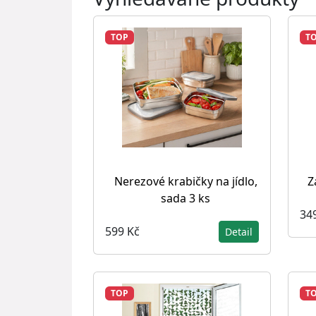
TOP
T
Nerezové krabičky na jídlo,
Z
sada 3 ks
34
599 Kč
Detail
TOP
T