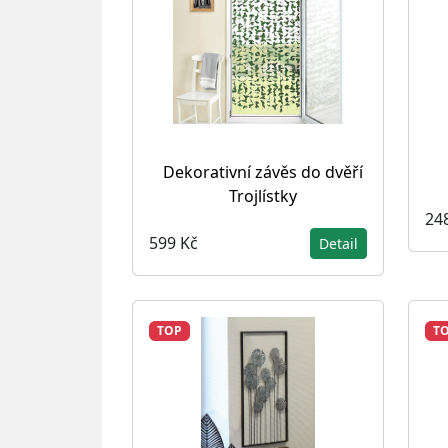
Dekorativní závěs do dvěří
Trojlístky
24
599 Kč
Detail
TOP
T