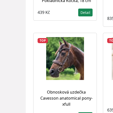
Pokladnička Kočka, 18 cm
439 Kč
Detail
83
TOP
T
Obnosková uzdečka
Cavesson anatomical pony-
xfull
63