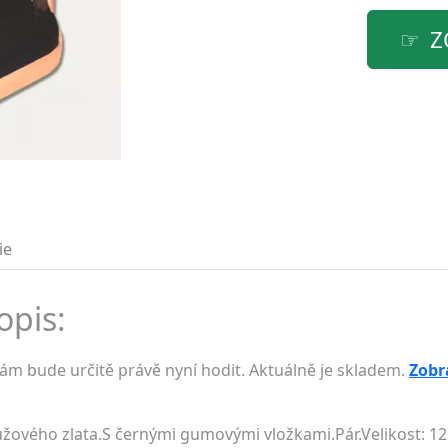
Z
ie
opis:
ám bude určitě právě nyní hodit. Aktuálně je skladem.
Zobra
růžového zlata.S černými gumovými vložkami.Pár.Velikost: 12