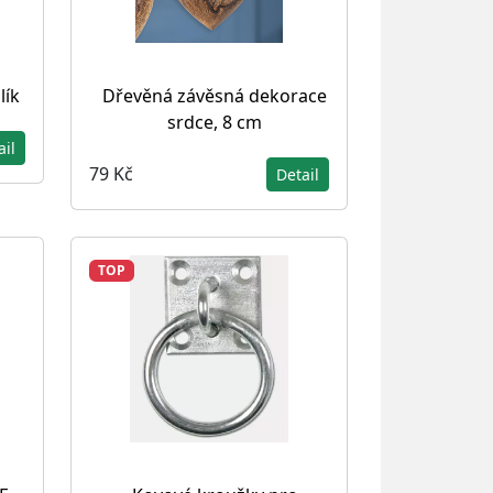
lík
Dřevěná závěsná dekorace
srdce, 8 cm
ail
79 Kč
Detail
TOP