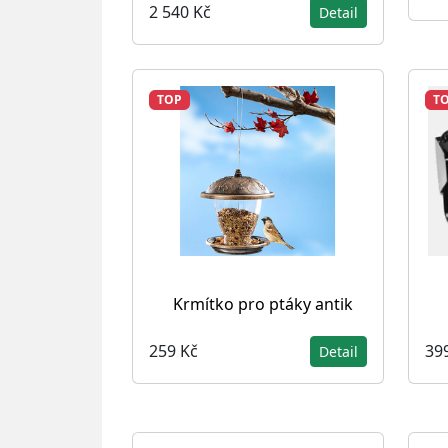
2 540 Kč
Detail
TOP
T
Krmítko pro ptáky antik
259 Kč
39
Detail