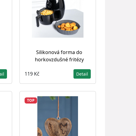
Silikonová forma do
horkovzdušné fritézy
119 Kč
ail
Detail
TOP