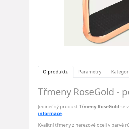
O produktu
Parametry
Kategor
Třmeny RoseGold - p
Jedinečný produkt
Třmeny RoseGold
se v
informace
.
Kvalitní třmeny z nerezové oceli v barvě 