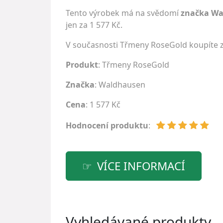
Tento výrobek má na svědomí
značka W
jen za 1 577 Kč.
V současnosti Třmeny RoseGold koupíte 
Produkt
: Třmeny RoseGold
Značka
:
Waldhausen
Cena
: 1 577 Kč
Hodnocení produktu
:
VÍCE INFORMACÍ
Vyhledávané produkty