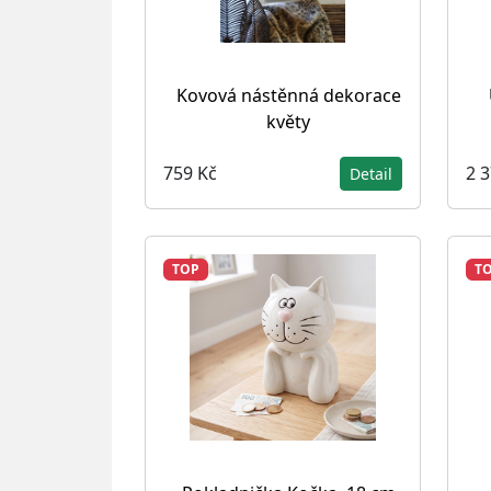
Kovová nástěnná dekorace
květy
759 Kč
2 
Detail
TOP
T