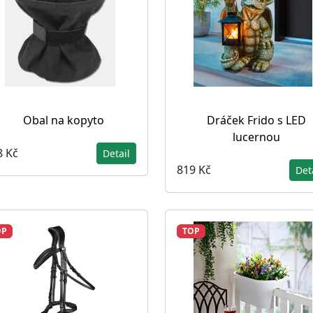
Obal na kopyto
Dráček Frido s LED
lucernou
8 Kč
Detail
819 Kč
Det
OP
TOP