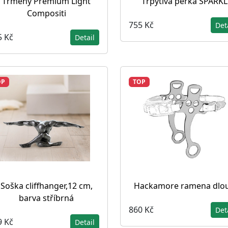
Třmeny Premium Light
Třpytivá perka SPARKL
Compositi
755 Kč
Det
5 Kč
Detail
OP
TOP
Soška cliffhanger,12 cm,
Hackamore ramena dlo
barva stříbrná
860 Kč
Det
9 Kč
Detail