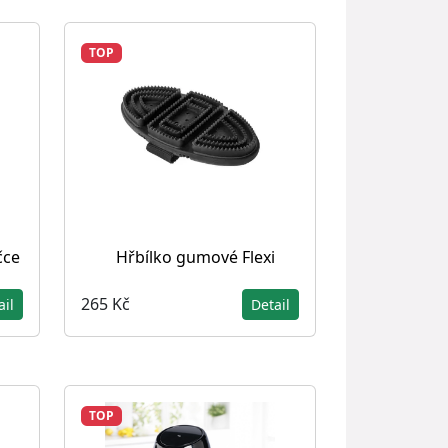
TOP
čce
Hřbílko gumové Flexi
265 Kč
ail
Detail
TOP