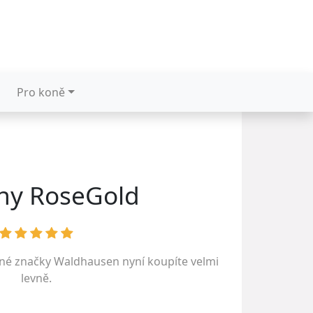
Pro koně
ny RoseGold
ené značky
Waldhausen
nyní koupíte velmi
levně.