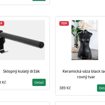
OP
TOP
Sklopný kulatý držák
Keramická váza black la
rovný tvar
9 Kč
Detail
389 Kč
Det