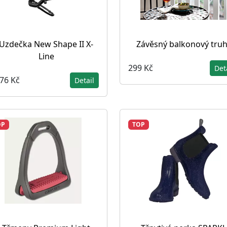
Uzdečka New Shape II X-
Závěsný balkonový truh
Line
299 Kč
Det
376 Kč
Detail
OP
TOP