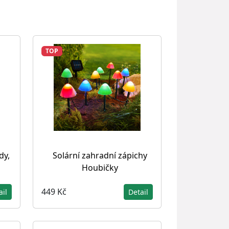
TOP
dy,
Solární zahradní zápichy
Houbičky
449 Kč
ail
Detail