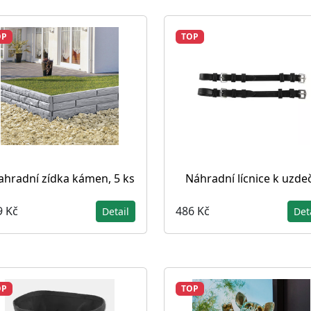
OP
TOP
ahradní zídka kámen, 5 ks
Náhradní lícnice k uzde
9 Kč
486 Kč
Detail
Det
OP
TOP