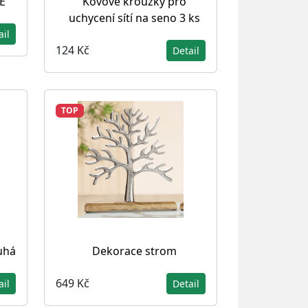
E
Kovové kroužky pro
uchycení sítí na seno 3 ks
ail
124 Kč
Detail
TOP
uhá
Dekorace strom
649 Kč
ail
Detail