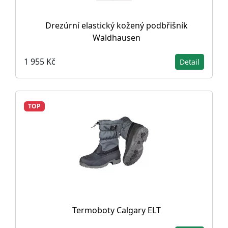
Drezúrní elastický kožený podbřišník
Waldhausen
1 955 Kč
Detail
TOP
Termoboty Calgary ELT