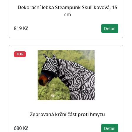
Dekorační lebka Steampunk Skull kovová, 15
cm
819 Kč
Detail
TOP
Zebrovaná krční část proti hmyzu
680 Kč
Detail