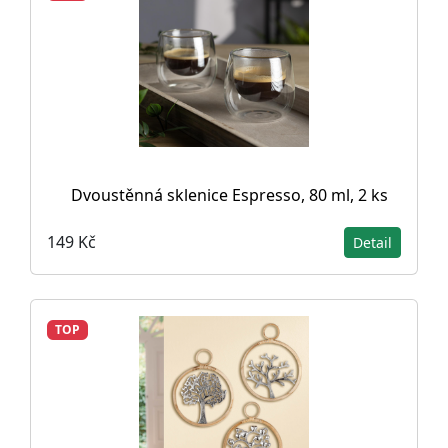
Dvoustěnná sklenice Espresso, 80 ml, 2 ks
149 Kč
Detail
TOP