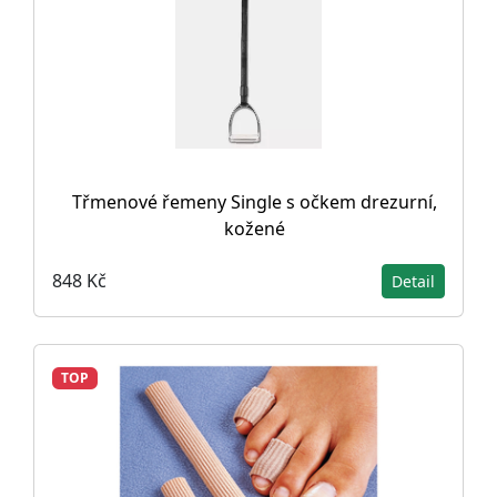
Třmenové řemeny Single s očkem drezurní,
kožené
848 Kč
Detail
TOP