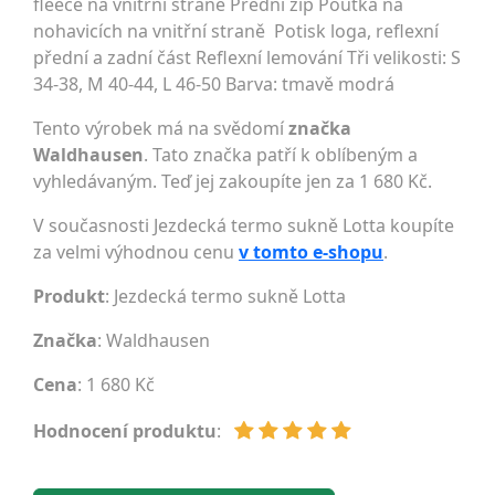
fleece na vnitřní straně Přední zip Poutka na
nohavicích na vnitřní straně Potisk loga, reflexní
přední a zadní část Reflexní lemování Tři velikosti: S
34-38, M 40-44, L 46-50 Barva: tmavě modrá
Tento výrobek má na svědomí
značka
Waldhausen
. Tato značka patří k oblíbeným a
vyhledávaným. Teď jej zakoupíte jen za 1 680 Kč.
V současnosti Jezdecká termo sukně Lotta koupíte
za velmi výhodnou cenu
v tomto e-shopu
.
Produkt
: Jezdecká termo sukně Lotta
Značka
:
Waldhausen
Cena
: 1 680 Kč
Hodnocení produktu
: