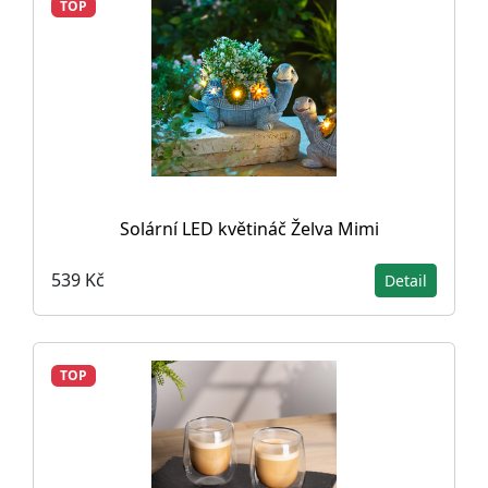
TOP
Solární LED květináč Želva Mimi
539 Kč
Detail
TOP