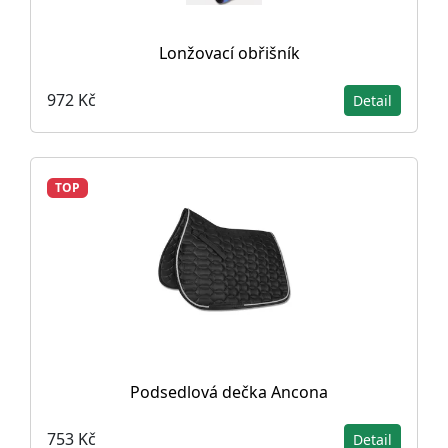
Lonžovací obřišník
972 Kč
Detail
TOP
Podsedlová dečka Ancona
753 Kč
Detail