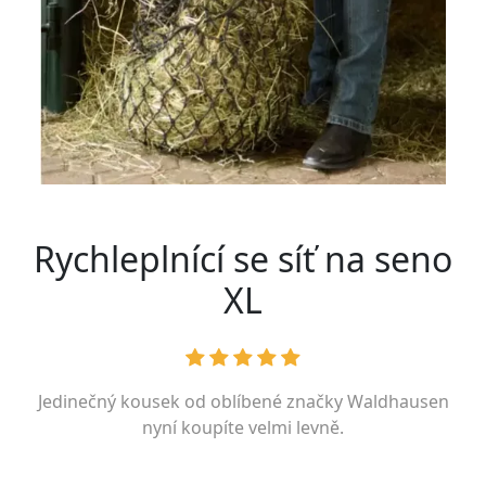
Rychleplnící se síť na seno
XL
Jedinečný kousek od oblíbené značky
Waldhausen
nyní koupíte velmi levně.