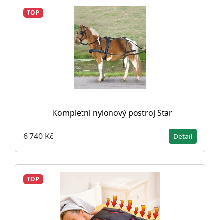
TOP
Kompletní nylonový postroj Star
6 740 Kč
Detail
TOP