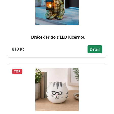
Dráček Frido s LED lucernou
819 Kč
Detail
TOP