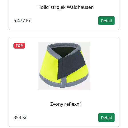
Holící strojek Waldhausen
6 477 Kč
Detail
TOP
Zvony reflexní
353 Kč
Detail