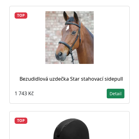
TOP
Bezudidlová uzdečka Star stahovací sidepull
1 743 Kč
Detail
TOP