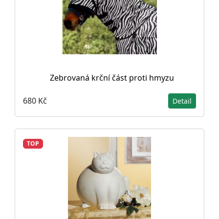
Zebrovaná krční část proti hmyzu
680 Kč
Detail
TOP