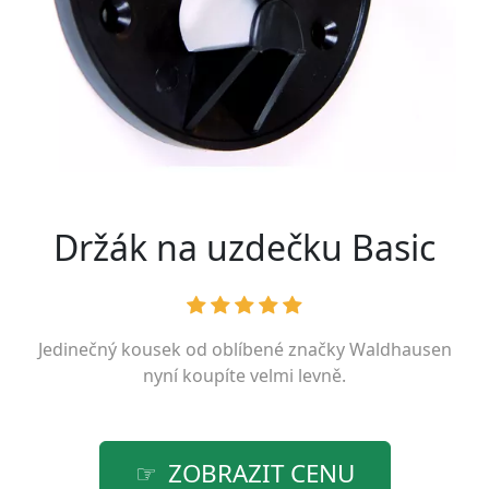
Držák na uzdečku Basic
Jedinečný kousek od oblíbené značky
Waldhausen
nyní koupíte velmi levně.
ZOBRAZIT CENU