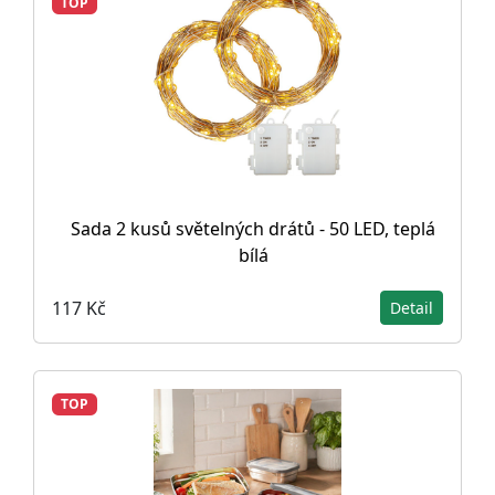
TOP
Sada 2 kusů světelných drátů - 50 LED, teplá
bílá
117 Kč
Detail
TOP