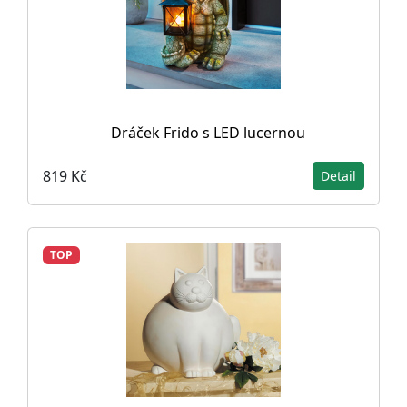
Dráček Frido s LED lucernou
819 Kč
Detail
TOP