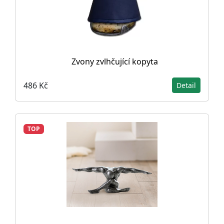
Zvony zvlhčující kopyta
486 Kč
Detail
TOP