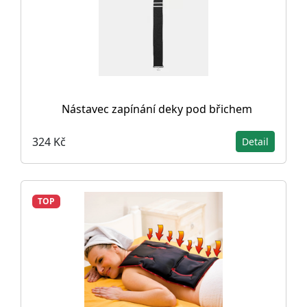
Nástavec zapínání deky pod břichem
324 Kč
Detail
TOP