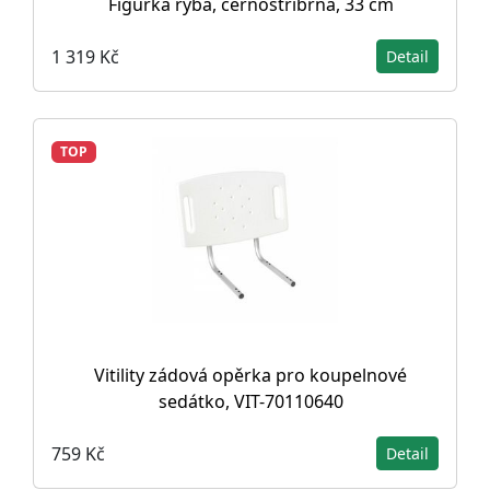
Figurka ryba, černostříbrná, 33 cm
1 319 Kč
Detail
TOP
Vitility zádová opěrka pro koupelnové
sedátko, VIT-70110640
759 Kč
Detail