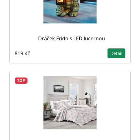
Dráček Frido s LED lucernou
819 Kč
Detail
TOP