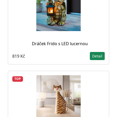
Dráček Frido s LED lucernou
819 Kč
Detail
TOP