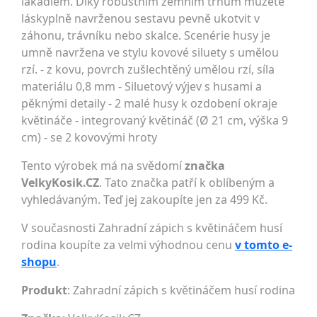
lákadlem. Díky robustním zemním trnům můžete
láskyplně navrženou sestavu pevně ukotvit v
záhonu, trávníku nebo skalce. Scenérie husy je
umně navržena ve stylu kovové siluety s umělou
rzí. - z kovu, povrch zušlechtěný umělou rzí, síla
materiálu 0,8 mm - Siluetový výjev s husami a
pěknými detaily - 2 malé husy k ozdobení okraje
květináče - integrovaný květináč (Ø 21 cm, výška 9
cm) - se 2 kovovými hroty
Tento výrobek má na svědomí
značka
VelkyKosik.CZ
. Tato značka patří k oblíbeným a
vyhledávaným. Teď jej zakoupíte jen za 499 Kč.
V současnosti Zahradní zápich s květináčem husí
rodina koupíte za velmi výhodnou cenu
v tomto e-
shopu
.
Produkt
: Zahradní zápich s květináčem husí rodina