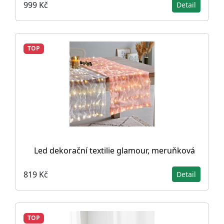
999 Kč
Detail
TOP
Led dekorační textilie glamour, meruňková
819 Kč
Detail
TOP