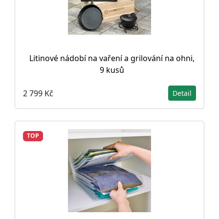
Litinové nádobí na vaření a grilování na ohni,
9 kusů
2 799 Kč
Detail
TOP