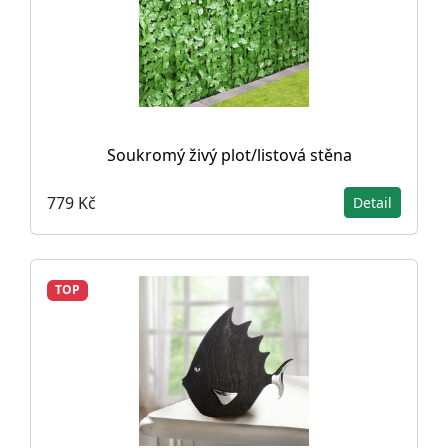
Soukromý živý plot/listová stěna
779 Kč
Detail
TOP