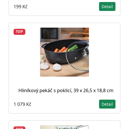
199 Kč
Detail
TOP
Hliníkový pekáč s poklicí, 39 x 26,5 x 18,8 cm
1 079 Kč
Detail