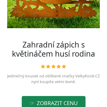
Zahradní zápich s
květináčem husí rodina
Jedinečný kousek od oblíbené značky
VelkyKosik.CZ
nyní koupíte velmi levně.
ZOBRAZIT CENU