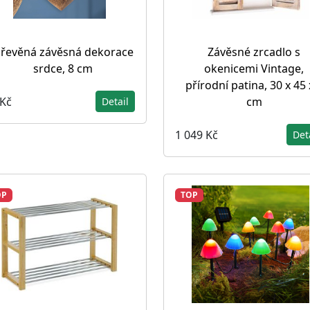
řevěná závěsná dekorace
Závěsné zrcadlo s
srdce, 8 cm
okenicemi Vintage,
přírodní patina, 30 x 45 
 Kč
cm
Detail
1 049 Kč
Det
OP
TOP