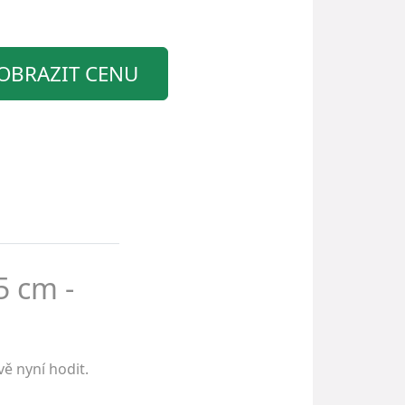
OBRAZIT CENU
5 cm -
ě nyní hodit.