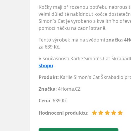
Kočky mají přirozenou potřebu nabrousit 
velmi důležité nabídnout kočce dostatečné 
Simon´s Cat je vyrobeno z kvalitního dř
pomocí háčku na zadní straně.
Tento výrobek má na svědomí
značka 4H
za 639 Kč.
V současnosti Karlie Simon's Cat Škrabad
shopu
.
Produkt
: Karlie Simon's Cat Škrabadlo pro
Značka
:
4Home.CZ
Cena
: 639 Kč
Hodnocení produktu
: