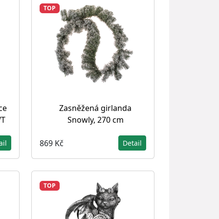
TOP
ce
Zasněžená girlanda
WT
Snowly, 270 cm
869 Kč
ail
Detail
TOP