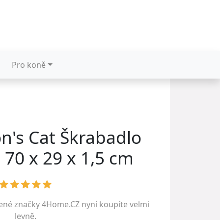
Pro koně
on's Cat Škrabadlo
 70 x 29 x 1,5 cm
bené značky
4Home.CZ
nyní koupíte velmi
levně.