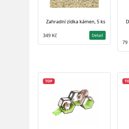
Zahradní zídka kámen, 5 ks
D
349 Kč
Detail
79
TOP
T