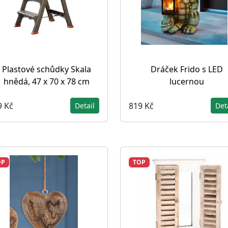
Plastové schůdky Skala
Dráček Frido s LED
hnědá, 47 x 70 x 78 cm
lucernou
9 Kč
819 Kč
Detail
Det
OP
TOP