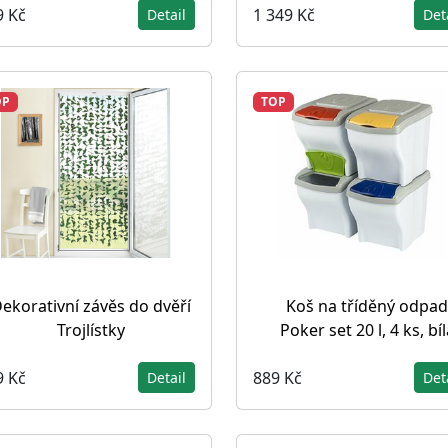
9 Kč
1 349 Kč
Detail
Det
OP
TOP
ekorativní závěs do dvěří
Koš na tříděný odpad
Trojlístky
Poker set 20 l, 4 ks, bíl
9 Kč
889 Kč
Detail
Det