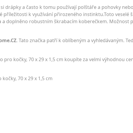
si drápky a často k tomu používají polštáře a pohovky nebo
příležitosti k využívání přirozeného instinktu.Toto veselé š
eva a doplněno robustním škrabacím koberečkem. Možnost p
ome.CZ
. Tato značka patří k oblíbeným a vyhledávaným. Teď
lo pro kočky, 70 x 29 x 1,5 cm koupíte za velmi výhodnou c
 kočky, 70 x 29 x 1,5 cm