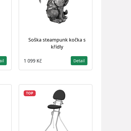
Soška steampunk kočka s
křídly
1 099 Kč
ail
Detail
TOP