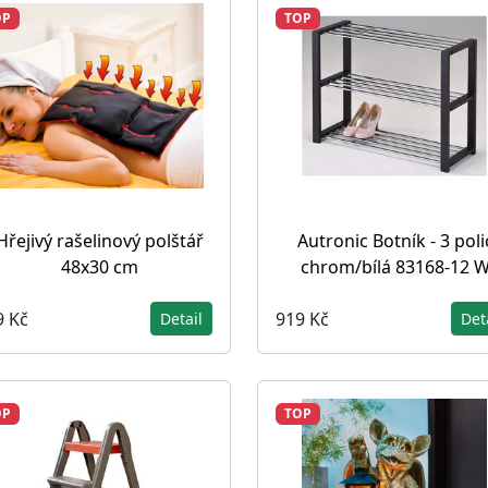
OP
TOP
Hřejivý rašelinový polštář
Autronic Botník - 3 poli
48x30 cm
chrom/bílá 83168-12 
9 Kč
919 Kč
Detail
Det
OP
TOP