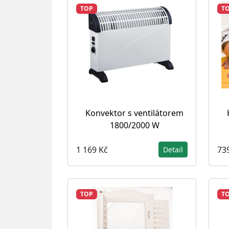
TOP
T
Konvektor s ventilátorem
1800/2000 W
1 169 Kč
73
Detail
TOP
T