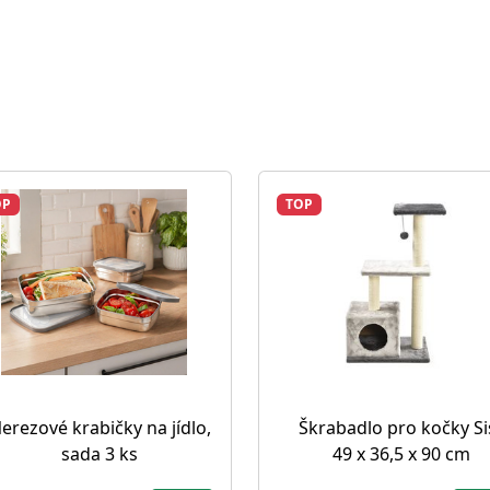
OP
TOP
erezové krabičky na jídlo,
Škrabadlo pro kočky Sis
sada 3 ks
49 x 36,5 x 90 cm