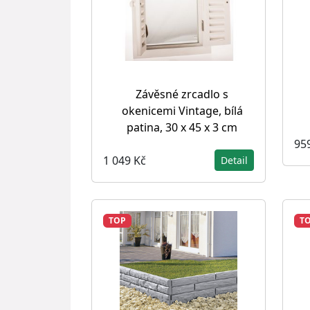
Závěsné zrcadlo s
okenicemi Vintage, bílá
patina, 30 x 45 x 3 cm
95
1 049 Kč
Detail
TOP
T