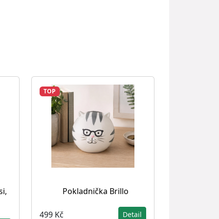
TOP
i,
Pokladnička Brillo
499 Kč
Detail