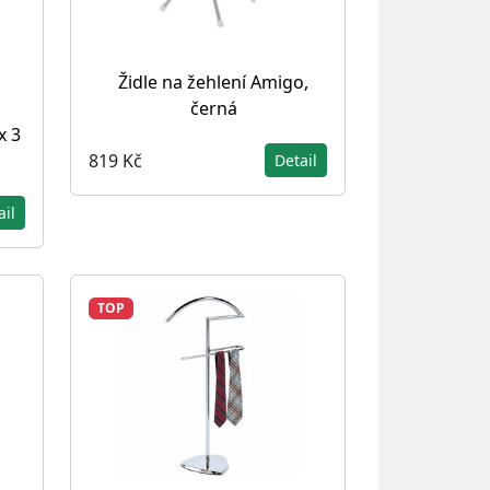
Židle na žehlení Amigo,
černá
x 3
819 Kč
Detail
ail
TOP