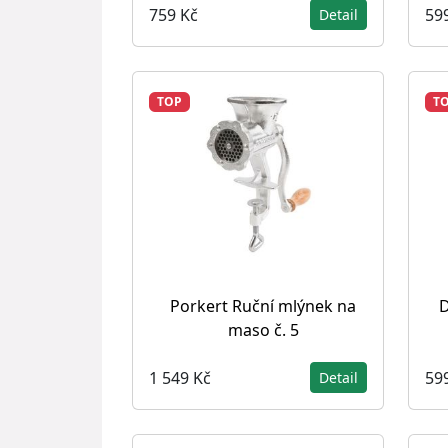
759 Kč
59
Detail
TOP
T
Porkert Ruční mlýnek na
D
maso č. 5
1 549 Kč
59
Detail