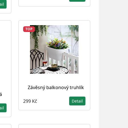
ail
TOP
Závěsný balkonový truhlík
á
299 Kč
Detail
ail