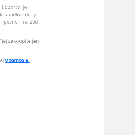
 koberce. Je
krabadlo z dílny
řipevnění na zeď
 jej zakoupíte jen
enu
v tomto e-