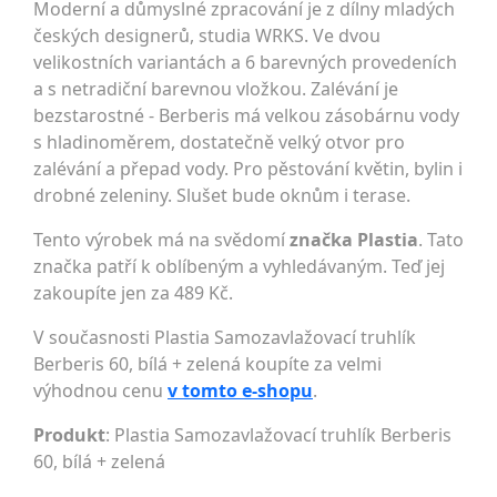
Moderní a důmyslné zpracování je z dílny mladých
českých designerů, studia WRKS. Ve dvou
velikostních variantách a 6 barevných provedeních
a s netradiční barevnou vložkou. Zalévání je
bezstarostné - Berberis má velkou zásobárnu vody
s hladinoměrem, dostatečně velký otvor pro
zalévání a přepad vody. Pro pěstování květin, bylin i
drobné zeleniny. Slušet bude oknům i terase.
Tento výrobek má na svědomí
značka Plastia
. Tato
značka patří k oblíbeným a vyhledávaným. Teď jej
zakoupíte jen za 489 Kč.
V současnosti Plastia Samozavlažovací truhlík
Berberis 60, bílá + zelená koupíte za velmi
výhodnou cenu
v tomto e-shopu
.
Produkt
: Plastia Samozavlažovací truhlík Berberis
60, bílá + zelená