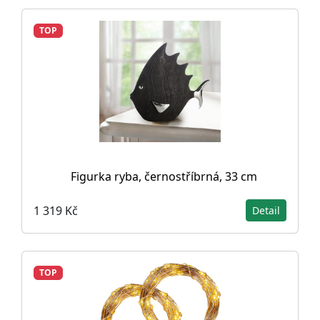
TOP
Figurka ryba, černostříbrná, 33 cm
1 319 Kč
Detail
TOP