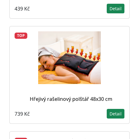
439 Kč
Detail
TOP
Hřejivý rašelinový polštář 48x30 cm
739 Kč
Detail