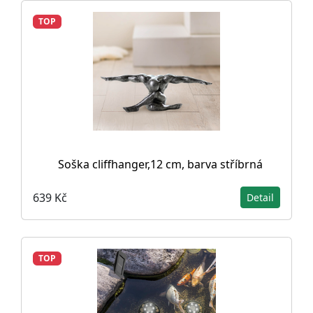
TOP
Soška cliffhanger,12 cm, barva stříbrná
639 Kč
Detail
TOP