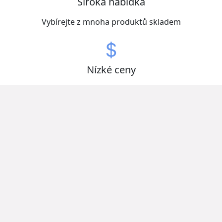
Široká nabídka
Vybírejte z mnoha produktů skladem
Nízké ceny
Získejte zboží za nejlepší ceny
Otevřeno nonstop
Ušetřete čas a vybírejte kdykoliv
Kvalitní produkty od zavedených domácích i