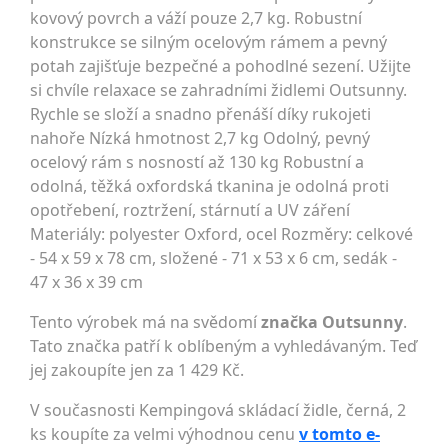
kovový povrch a váží pouze 2,7 kg. Robustní
konstrukce se silným ocelovým rámem a pevný
potah zajišťuje bezpečné a pohodlné sezení. Užijte
si chvíle relaxace se zahradními židlemi Outsunny.
Rychle se složí a snadno přenáší díky rukojeti
nahoře Nízká hmotnost 2,7 kg Odolný, pevný
ocelový rám s nosností až 130 kg Robustní a
odolná, těžká oxfordská tkanina je odolná proti
opotřebení, roztržení, stárnutí a UV záření
Materiály: polyester Oxford, ocel Rozměry: celkové
- 54 x 59 x 78 cm, složené - 71 x 53 x 6 cm, sedák -
47 x 36 x 39 cm
Tento výrobek má na svědomí
značka Outsunny
.
Tato značka patří k oblíbeným a vyhledávaným. Teď
jej zakoupíte jen za 1 429 Kč.
V současnosti Kempingová skládací židle, černá, 2
ks koupíte za velmi výhodnou cenu
v tomto e-