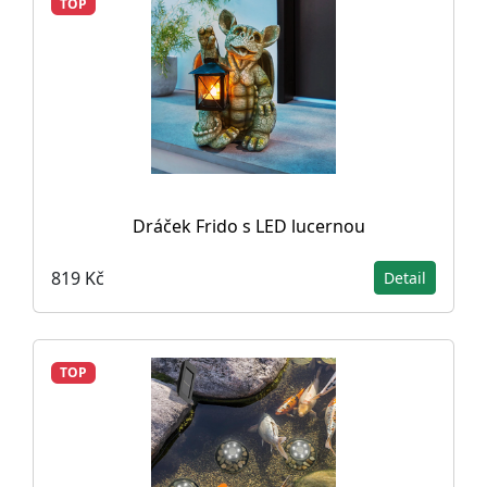
TOP
Dráček Frido s LED lucernou
819 Kč
Detail
TOP