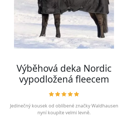
Výběhová deka Nordic
vypodložená fleecem
Jedinečný kousek od oblíbené značky
Waldhausen
nyní koupíte velmi levně.