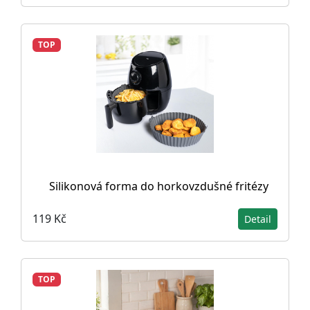
TOP
Silikonová forma do horkovzdušné fritézy
119 Kč
Detail
TOP