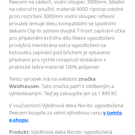
fleecem na zádech, vodní sloupec 3000mm. Ideální
na celoroční použití. materiál 600D ripstop odolné
proti roztržení 3000mm vodní sloupec reflexní
proužek lemuje deku kompatibilní se spodními
dekami Clip-In system dvojité T-front zapínání očka
pro připevnění krčního dílu fleece vypodložení
prodyšná membrána extra vypodložení na
kohoutku zapínání pod břichem je vybaveno
přezkami pro rychlé rozepnutí dodáváno v
praktické tašce materiál 100% polyester
Tento výrobek má na svědomí
značka
Waldhausen
. Tato značka patří k oblíbeným a
vyhledávaným. Teď jej zakoupíte jen za 1 890 Kč.
V současnosti Výběhová deka Nordic vypodložená
fleecem koupíte za velmi výhodnou cenu
v tomto
e-shopu
.
Produkt
: Výběhová deka Nordic vypodložená