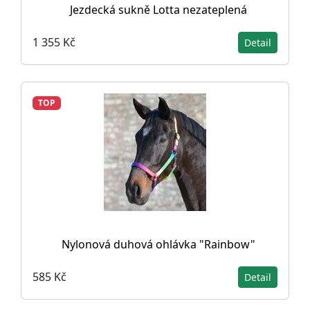
Jezdecká sukně Lotta nezateplená
1 355 Kč
Detail
TOP
Nylonová duhová ohlávka "Rainbow"
585 Kč
Detail