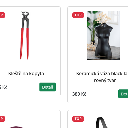
OP
TOP
Kleště na kopyta
Keramická váza black la
rovný tvar
5 Kč
Detail
389 Kč
Det
OP
TOP