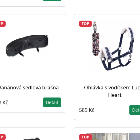
OP
TOP
Banánová sedlová brašna
Ohlávka s vodítkem Lu
Heart
8 Kč
Detail
589 Kč
Det
OP
TOP