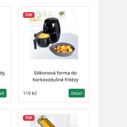
TOP
dy,
Silikonová forma do
horkovzdušné fritézy
119 Kč
ail
Detail
TOP