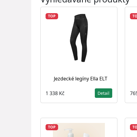
TOP
T
Jezdecké legíny Ella ELT
1 338 Kč
76
Detail
TOP
T