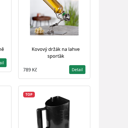
ně
Kovový držák na lahve
sporťák
ail
789 Kč
Detail
TOP