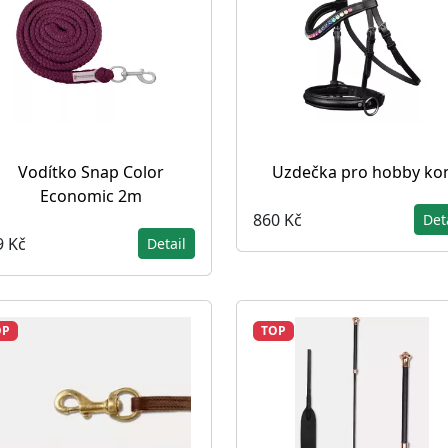
Vodítko Snap Color
Uzdečka pro hobby ko
Economic 2m
860 Kč
Det
9 Kč
Detail
OP
TOP