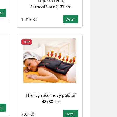
Figurka ryba,
černostříbrná, 33 cm
ail
1 319 Kč
Detail
TOP
Hřejivý rašelinový polštář
48x30 cm
ail
739 Kč
Detail