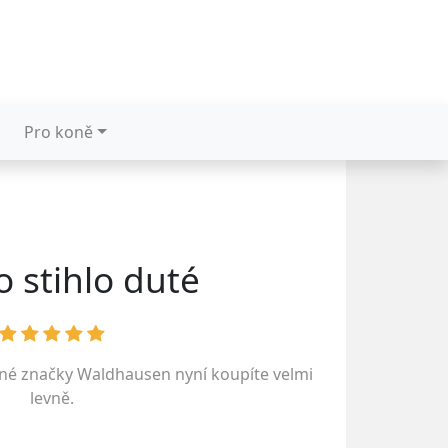
Pro koně
o stihlo duté
ené značky
Waldhausen
nyní koupíte velmi
levně.