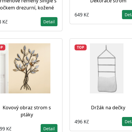
řmenové řemeny Single s
Dekorace strom
očkem drezurní, kožené
649 Kč
Det
8 Kč
Detail
OP
TOP
Kovový obraz strom s
Držák na dečky
ptáky
496 Kč
Det
199 Kč
Detail