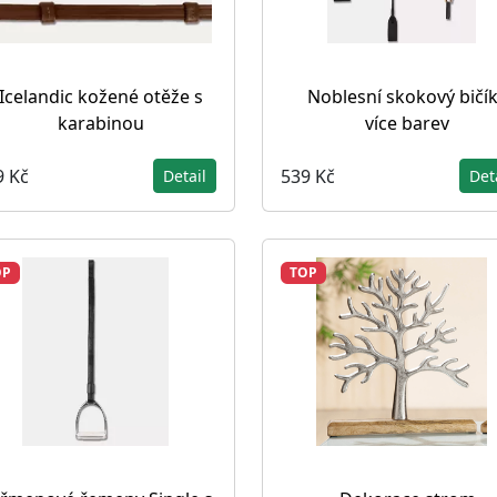
Icelandic kožené otěže s
Noblesní skokový bičík
karabinou
více barev
9 Kč
539 Kč
Detail
Det
OP
TOP