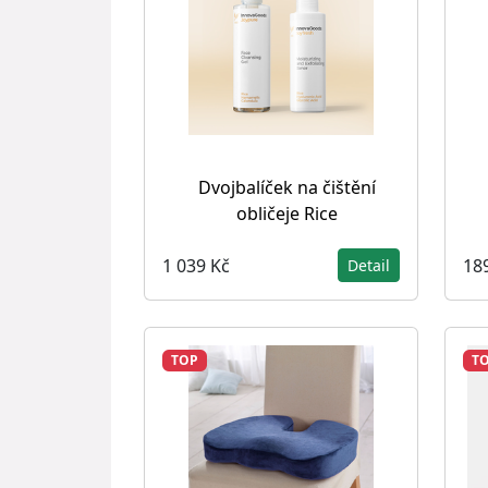
Dvojbalíček na čištění
obličeje Rice
1 039 Kč
18
Detail
TOP
T