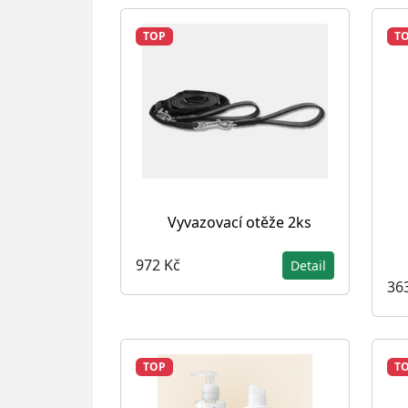
TOP
T
Vyvazovací otěže 2ks
972 Kč
Detail
36
TOP
T