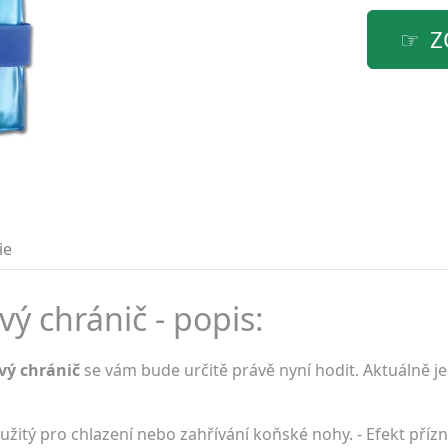
Z
ie
ový chránič - popis:
ový chránič
se vám bude určitě právě nyní hodit. Aktuálně j
užitý pro chlazení nebo zahřívání koňské nohy. - Efekt příz