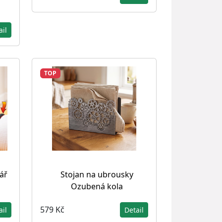
ail
TOP
ář
Stojan na ubrousky
Ozubená kola
579 Kč
ail
Detail