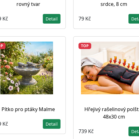
rovný tvar
srdce, 8 cm
9 Kč
79 Kč
Detail
Det
OP
TOP
Pítko pro ptáky Malme
Hřejivý rašelinový polšt
48x30 cm
9 Kč
Detail
739 Kč
Det