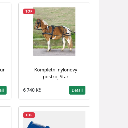
TOP
our
Kompletní nylonový
postroj Star
6 740 Kč
ail
Detail
TOP