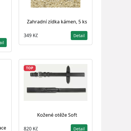
Zahradní zídka kámen, 5 ks
349 Kč
Detail
ail
TOP
Kožené otěže Soft
ace
820 Kč
Detail