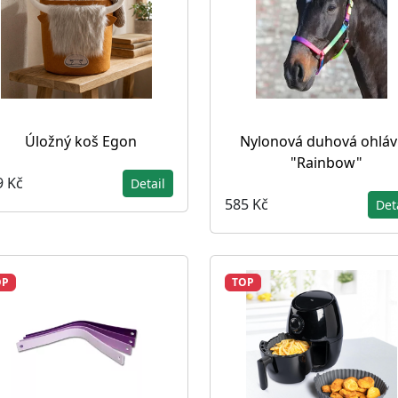
Úložný koš Egon
Nylonová duhová ohláv
"Rainbow"
9 Kč
Detail
585 Kč
Det
OP
TOP