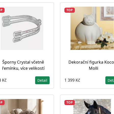
OP
TOP
Šporny Crystal včetně
Dekorační figurka Koc
řemínku, více velikostí
Molli
3 Kč
1 399 Kč
Detail
Det
OP
TOP