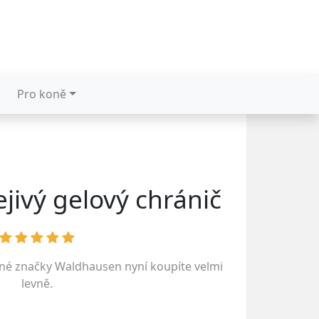
Pro koně
ejivý gelový chránič
ené značky
Waldhausen
nyní koupíte velmi
levně.