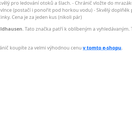
kvělý pro ledování otoků a šlach. - Chránič vložte do mrazá
lnce (postačí i ponořit pod horkou vodu) - Skvělý doplňěk p
ky. Cena je za jeden kus (nikoli pár)
aldhausen
. Tato značka patří k oblíbeným a vyhledávaným. 
hránič koupíte za velmi výhodnou cenu
v tomto e-shopu
.