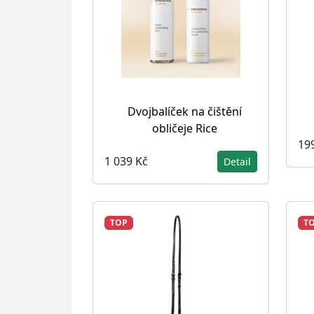
Dvojbalíček na čištění
obličeje Rice
19
1 039 Kč
Detail
TOP
T