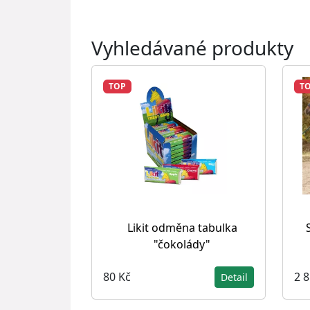
Vyhledávané produkty
TOP
T
Likit odměna tabulka
"čokolády"
80 Kč
2 
Detail