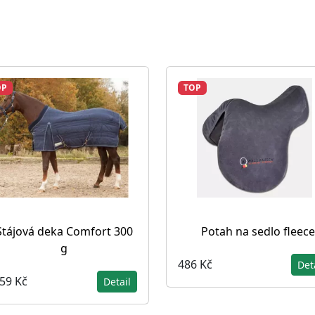
OP
TOP
Stájová deka Comfort 300
Potah na sedlo fleece
g
486 Kč
Det
859 Kč
Detail