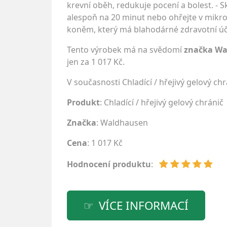
krevní oběh, redukuje pocení a bolest. - S
alespoň na 20 minut nebo ohřejte v mikrov
koněm, který má blahodárné zdravotní účin
Tento výrobek má na svědomí
značka W
jen za 1 017 Kč.
V současnosti Chladící / hřejivý gelový c
Produkt
: Chladící / hřejivý gelový chránič
Značka
:
Waldhausen
Cena
: 1 017 Kč
Hodnocení produktu
:
VÍCE INFORMACÍ