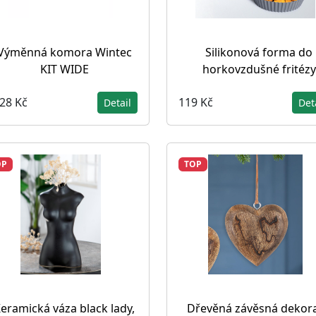
Výměnná komora Wintec
Silikonová forma do
KIT WIDE
horkovzdušné fritézy
128 Kč
119 Kč
Detail
Det
OP
TOP
eramická váza black lady,
Dřevěná závěsná dekor