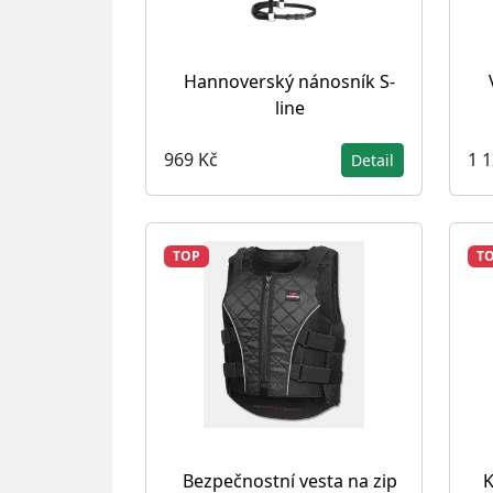
Hannoverský nánosník S-
line
969 Kč
1 
Detail
TOP
T
Bezpečnostní vesta na zip
K