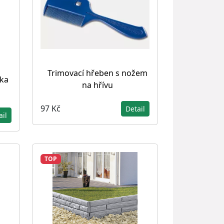
Trimovací hřeben s nožem
ka
na hřívu
97 Kč
Detail
ail
TOP