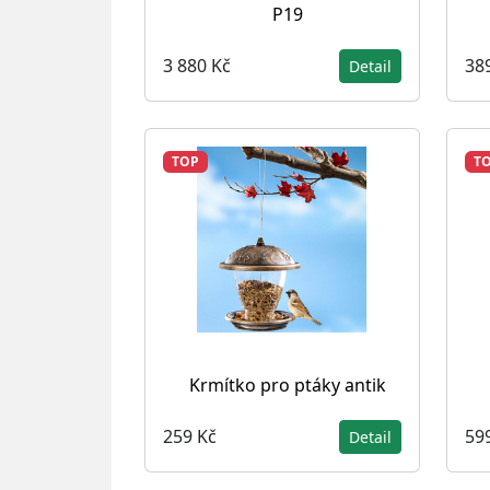
P19
3 880 Kč
38
Detail
TOP
T
Krmítko pro ptáky antik
259 Kč
59
Detail