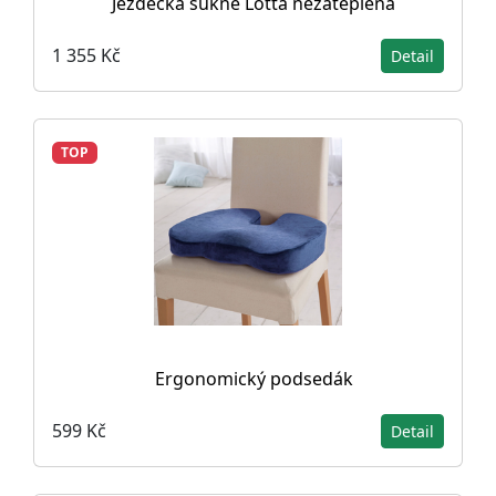
Jezdecká sukně Lotta nezateplená
1 355 Kč
Detail
TOP
Ergonomický podsedák
599 Kč
Detail