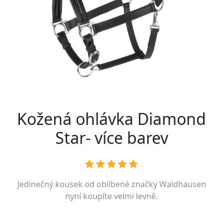
Kožená ohlávka Diamond
Star- více barev
Jedinečný kousek od oblíbené značky
Waldhausen
nyní koupíte velmi levně.