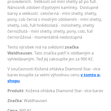
provedeních. Velikosti od mini shetty až po full.
Nánosník zdoben třpytivými kamínky. Dostupné
barvy a velikosti: celočerná - mini shetty, shetty,
pony, cob černá s modrým zdobením - mini shetty,
shetty, cob, full hnědozlatá - minishetty, shetty
černožlutá - mini shetty, shetty, pony, cob, full
černorůžová - momentálně nedostupná
Tento výrobek má na svědomí
značka
Waldhausen
. Tato značka patří k oblíbeným a
vyhledávaným. Teď jej zakoupíte jen za 900 Kč.
V současnosti Kožená ohlávka Diamond Star- více
barev koupíte za velmi výhodnou cenu
v tomto e-
shopu
.
Produkt
: Kožená ohlávka Diamond Star- více barev
Značka
:
Waldhausen
Cena
: 900 Kč