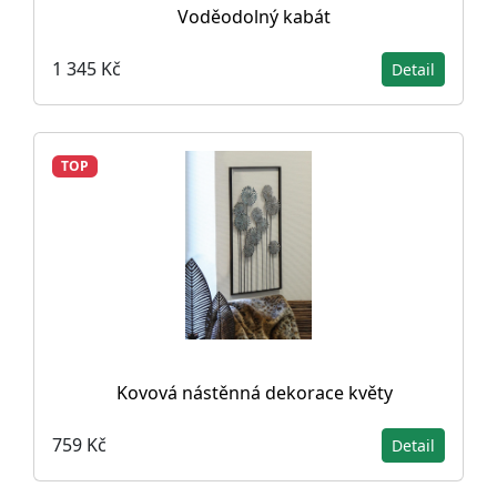
Voděodolný kabát
1 345 Kč
Detail
TOP
Kovová nástěnná dekorace květy
759 Kč
Detail