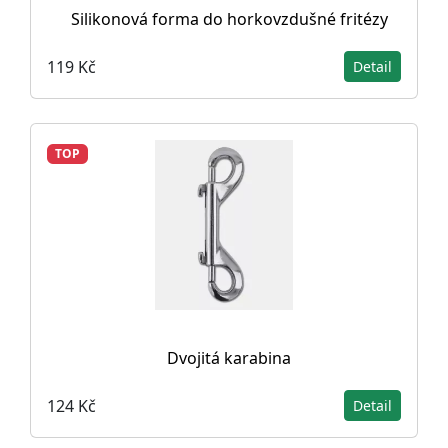
Silikonová forma do horkovzdušné fritézy
119 Kč
Detail
TOP
Dvojitá karabina
124 Kč
Detail