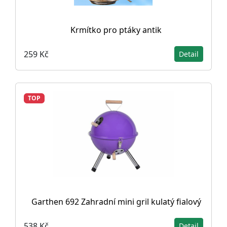
Krmítko pro ptáky antik
259 Kč
Detail
TOP
Garthen 692 Zahradní mini gril kulatý fialový
538 Kč
Detail