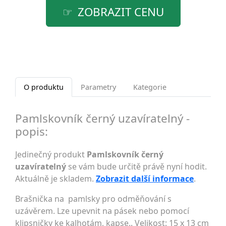
ZOBRAZIT CENU
O produktu
Parametry
Kategorie
Pamlskovník černý uzavíratelný -
popis:
Jedinečný produkt
Pamlskovník černý
uzavíratelný
se vám bude určitě právě nyní hodit.
Aktuálně je skladem.
Zobrazit další informace
.
Brašnička na pamlsky pro odměňování s
uzávěrem. Lze upevnit na pásek nebo pomocí
klipsničky ke kalhotám, kapse.. Velikost: 15 x 13 cm